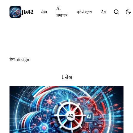
AI
jls42
होम
लेख
प्रोजेक्ट्स
टैग
समाचार
#design
टैग: design
1 लेख