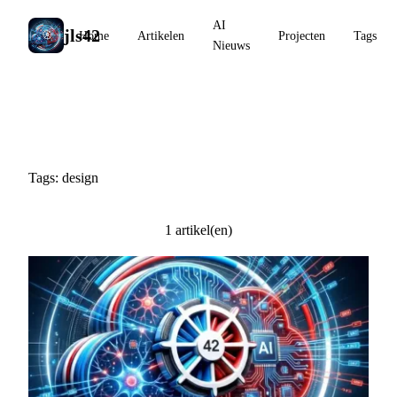
AI
jls42
Home
Artikelen
Projecten
Tags
Nieuws
#design
Tags: design
1 artikel(en)