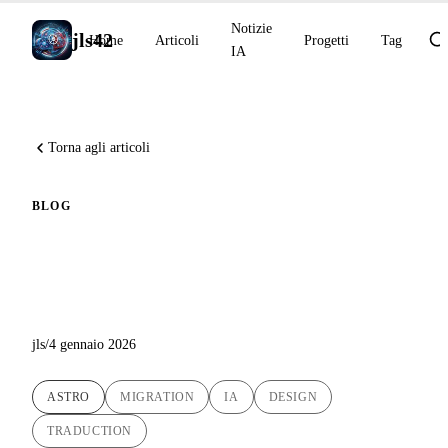
Notizie
jls42
Home
Articoli
Progetti
Tag
IA
Torna agli articoli
BLOG
Nuovo logo e migrazione verso
Astro : jls42.org si rinnova
jls
/
4 gennaio 2026
ASTRO
MIGRATION
IA
DESIGN
TRADUCTION