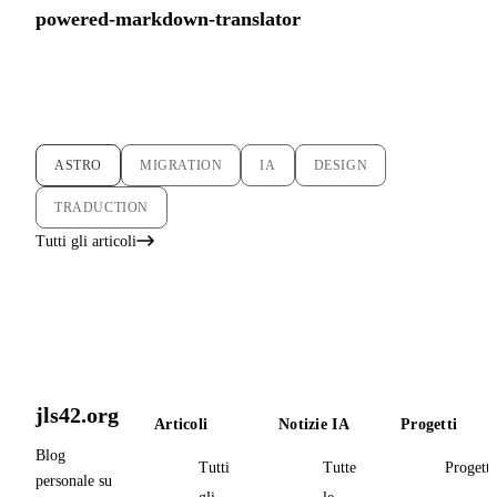
powered-markdown-translator
ASTRO
MIGRATION
IA
DESIGN
TRADUCTION
Tutti gli articoli
jls42.org
Articoli
Notizie IA
Progetti
Blog
Tutti
Tutte
Progetti
personale su