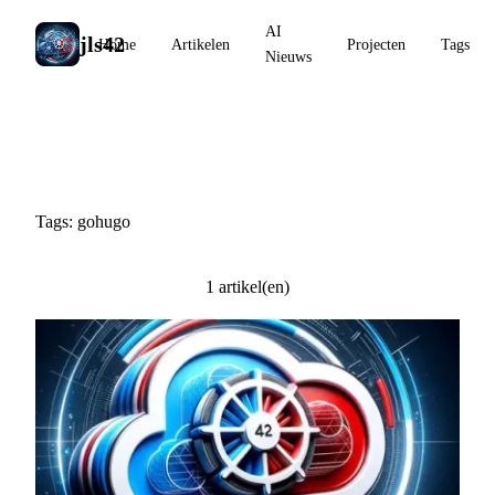
AI
jls42
Home
Artikelen
Projecten
Tags
Nieuws
#gohugo
Tags: gohugo
1 artikel(en)