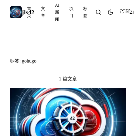
AI
首
文
项
标
jls42
🇨🇳
ZH
新
页
章
目
签
闻
#gohugo
标签: gohugo
1 篇文章