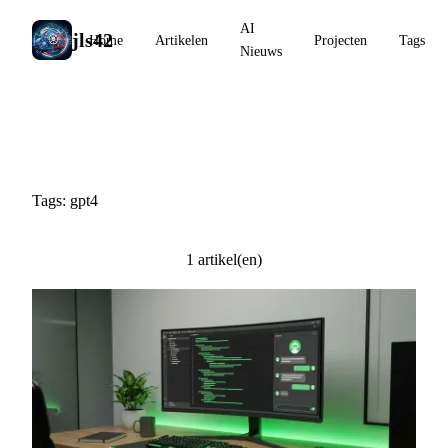
AI
jls42
Home
Artikelen
Projecten
Tags
Nieuws
#gpt4
Tags: gpt4
1 artikel(en)