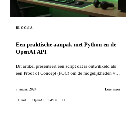
/
BLOG
IA
Een praktische aanpak met Python en de
OpenAI API
Dit artikel presenteert een script dat is ontwikkeld als
een Proof of Concept (POC) om de mogelijkheden van
de OpenAI API te onderzoeken en ermee vertrouwd te
raken.
7 januari 2024
Lees meer
GenAI
OpenAI
GPT4
+1