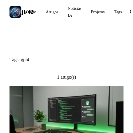
Notícias
jls42
Início
Artigos
Projetos
Tags
IA
#gpt4
Tags: gpt4
1 artigo(s)