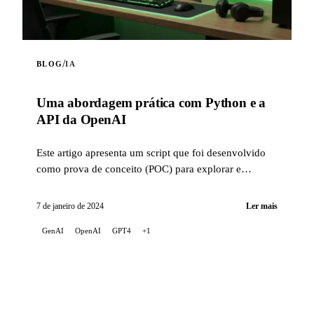
/
BLOG
IA
Uma abordagem prática com Python e a
API da OpenAI
Este artigo apresenta um script que foi desenvolvido
como prova de conceito (POC) para explorar e
familiarizar-se com as capacidades da API da OpenAI.
7 de janeiro de 2024
Ler mais
GenAI
OpenAI
GPT4
+1