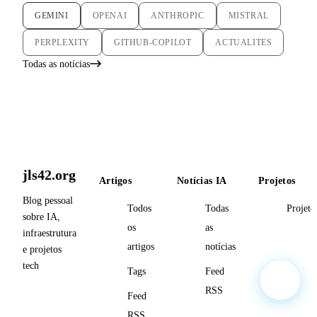
GEMINI
OPENAI
ANTHROPIC
MISTRAL
PERPLEXITY
GITHUB-COPILOT
ACTUALITES
Todas as notícias
jls42.org
Artigos
Notícias IA
Projetos
Blog pessoal
Todos
Todas
Projeto
sobre IA,
os
as
infraestrutura
artigos
notícias
e projetos
tech
Tags
Feed
RSS
Feed
RSS