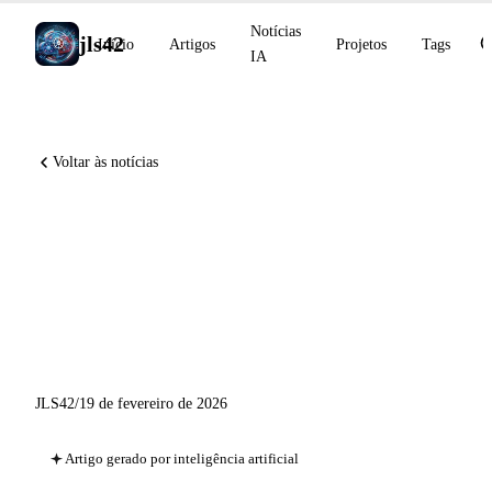
Notícias
jls42
Início
Artigos
Projetos
Tags
IA
Voltar às notícias
Gemini 3.1 Pro em preview
(ARC-AGI-2 77,1%), OpenAI
for India com Tata Group,
Claude no PowerPoint no Pro
JLS42
/
19 de fevereiro de 2026
Artigo gerado por inteligência artificial