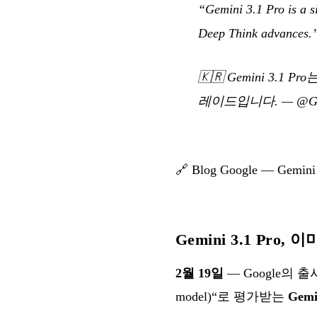
“Gemini 3.1 Pro is a si
Deep Think advances.
🇰🇷
Gemini 3.1
레이드입니다.
—
@Go
🔗
Blog Google — Gemini 
Gemini 3.1 Pro, 이
2월 19일
— Google의 출시
model)“로 평가받는
Gem