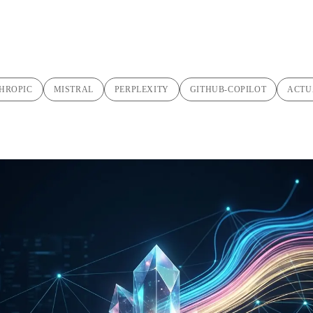
HROPIC
MISTRAL
PERPLEXITY
GITHUB-COPILOT
ACTU