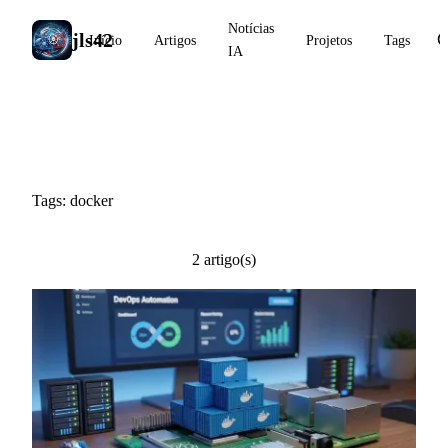
Notícias
jls42
Início
Artigos
Projetos
Tags
IA
#docker
Tags: docker
2 artigo(s)