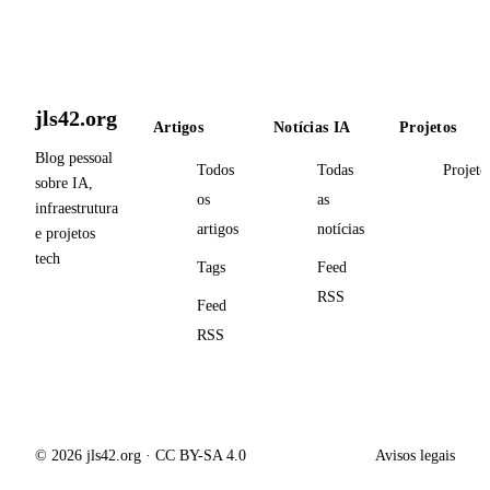
jls42.org
Artigos
Notícias IA
Projetos
Blog pessoal
Todos
Todas
Projeto
sobre IA,
os
as
infraestrutura
artigos
notícias
e projetos
tech
Tags
Feed
RSS
Feed
RSS
© 2026 jls42.org · CC BY-SA 4.0
Avisos legais