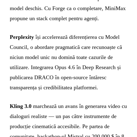
model deschis. Cu Forge ca o completare, MiniMax
propune un stack complet pentru agenți.
Perplexity
își accelerează diferențierea cu Model
Council, o abordare pragmatică care recunoaște că
niciun model unic nu domină toate cazurile de
utilizare. Integrarea Opus 4.6 în Deep Research și
publicarea DRACO în open-source întăresc
transparența și credibilitatea platformei.
Kling 3.0
marchează un avans în generarea video cu
dialoguri realiste — un pas către instrumente de
producție cinematică accesibile. Pe partea de
comunitate, hackathon-ul Mistral cu 200.000 $ în 8