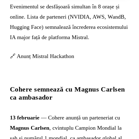
Evenimentul se desfășoară simultan în 8 orașe și
online. Lista de parteneri (NVIDIA, AWS, WandB,
Hugging Face) semnalează încrederea ecosistemului
IA major față de platforma Mistral.
🔗
Anunț Mistral Hackathon
Cohere semnează cu Magnus Carlsen
ca ambasador
13 februarie
— Cohere anunță un parteneriat cu
Magnus Carlsen
, cvintuplu Campion Mondial la
șah și numărul 1 mondial, ca ambasador global al