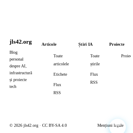
jls42.org
Articole
Știri IA
Proiecte
Blog
Toate
Toate
Proiec
personal
articolele
știrile
despre AI,
infrastructură
Etichete
Flux
și proiecte
RSS
Flux
tech
RSS
© 2026 jls42.org · CC BY-SA 4.0
Mențiuni legale