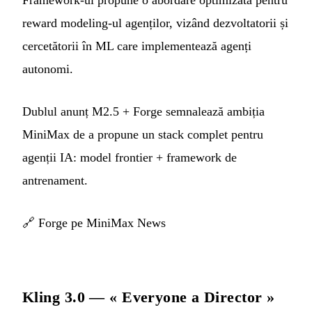
Framework-ul propune o abordare optimizată pentru
reward modeling-ul agenților, vizând dezvoltatorii și
cercetătorii în ML care implementează agenți
autonomi.
Dublul anunț M2.5 + Forge semnalează ambiția
MiniMax de a propune un stack complet pentru
agenții IA: model frontier + framework de
antrenament.
🔗
Forge pe MiniMax News
Kling 3.0 — « Everyone a Director »