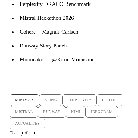
Perplexity DRACO Benchmark
Mistral Hackathon 2026
Cohere + Magnus Carlsen
Runway Story Panels
Mooncake — @Kimi_Moonshot
MINIMAX
KLING
PERPLEXITY
COHERE
MISTRAL
RUNWAY
KIMI
IDEOGRAM
ACTUALITES
Toate știrile