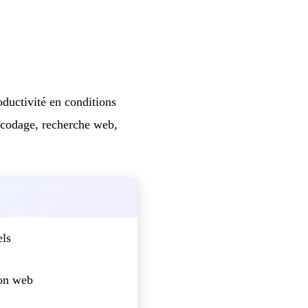
oductivité en conditions
: codage, recherche web,
els
ion web