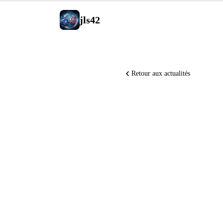
jls42
Retour aux actualités
MiniMax 
Bench en 
transform
Model Co