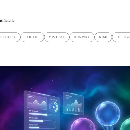
tificielle
RPLEXITY
COHERE
MISTRAL
RUNWAY
KIMI
IDEOG