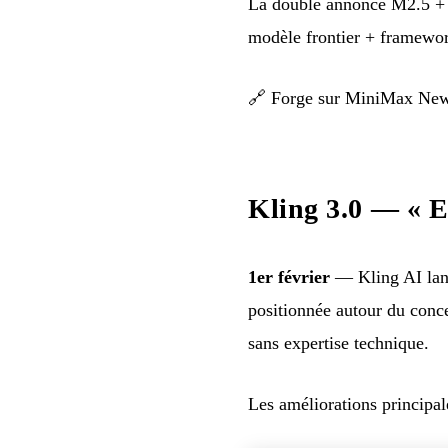
La double annonce M2.5 + F
modèle frontier + framewor
🔗
Forge sur MiniMax Ne
Kling 3.0 — « E
1er février
— Kling AI la
positionnée autour du conce
sans expertise technique.
Les améliorations principale