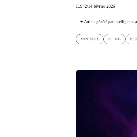
JLS42
/
14 février 2026
Article généré par intelligence ar
MINIMAX
KLING
PE