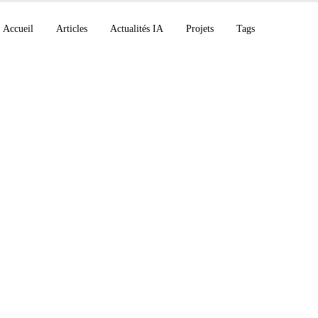
Accueil
Articles
Actualités IA
Projets
Tags
M2.5 atteint 80% a
open-source, Kling 3
e la vidéo IA, Perple
uncil