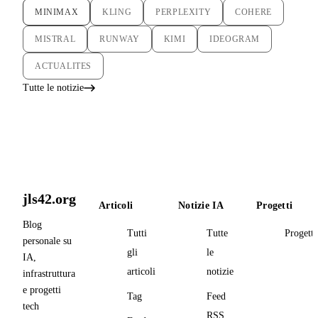
MINIMAX
KLING
PERPLEXITY
COHERE
MISTRAL
RUNWAY
KIMI
IDEOGRAM
ACTUALITES
Tutte le notizie
jls42.org
Articoli
Notizie IA
Progetti
Blog
Tutti
Tutte
Progetti
personale su
gli
le
IA,
articoli
notizie
infrastruttura
e progetti
Tag
Feed
tech
RSS