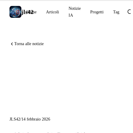
Notizie
jls42
Home
Articoli
Progetti
Tag
IA
Torna alle notizie
MiniMax M2.5 raggiunge
l'80% su SWE-Bench open-
source, Kling 3.0 trasforma i
video IA, Perplexity lancia
Model Council
JLS42
/
14 febbraio 2026