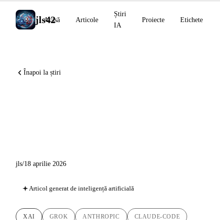
Știri
jls42
Acasă
Articole
Proiecte
Etichete
IA
Înapoi la știri
Grok STT și TTS APIs la preț
de chilipir, Claude pentru
Word, Midjourney V8.1
jls
/
18 aprilie 2026
Articol generat de inteligență artificială
XAI
GROK
ANTHROPIC
CLAUDE-CODE