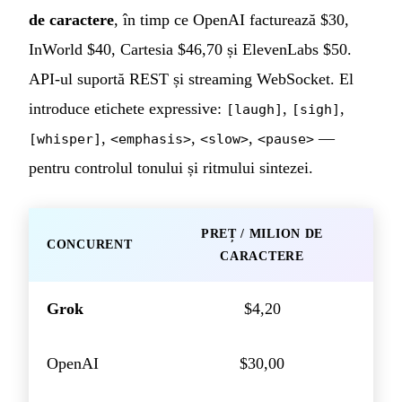
de caractere
, în timp ce OpenAI facturează $30,
InWorld $40, Cartesia $46,70 și ElevenLabs $50.
API-ul suportă REST și streaming WebSocket. El
introduce etichete expressive:
,
,
[laugh]
[sigh]
,
,
,
—
[whisper]
<emphasis>
<slow>
<pause>
pentru controlul tonului și ritmului sintezei.
PREȚ / MILION DE
CONCURENT
CARACTERE
Grok
$4,20
OpenAI
$30,00