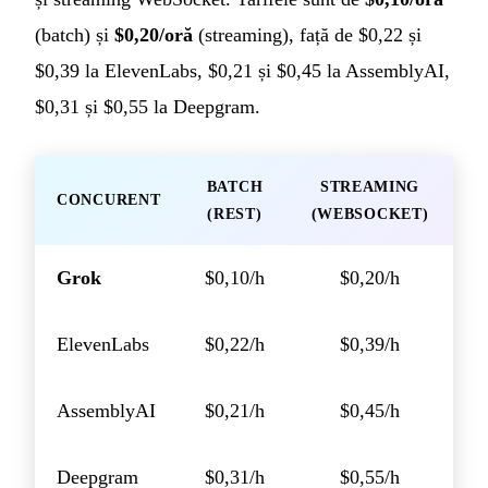
(batch) și
$0,20/oră
(streaming), față de $0,22 și
$0,39 la ElevenLabs, $0,21 și $0,45 la AssemblyAI,
$0,31 și $0,55 la Deepgram.
BATCH
STREAMING
CONCURENT
(REST)
(WEBSOCKET)
Grok
$0,10/h
$0,20/h
ElevenLabs
$0,22/h
$0,39/h
AssemblyAI
$0,21/h
$0,45/h
Deepgram
$0,31/h
$0,55/h