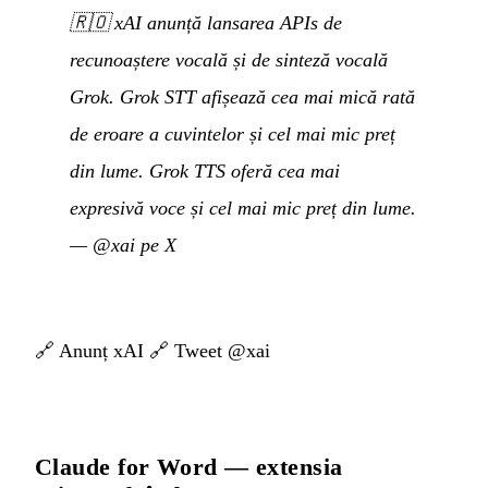
🇷🇴
xAI anunță lansarea APIs de
recunoaștere vocală și de sinteză vocală
Grok. Grok STT afișează cea mai mică rată
de eroare a cuvintelor și cel mai mic preț
din lume. Grok TTS oferă cea mai
expresivă voce și cel mai mic preț din lume.
—
@xai pe X
🔗
Anunț xAI
🔗
Tweet @xai
Claude for Word — extensia