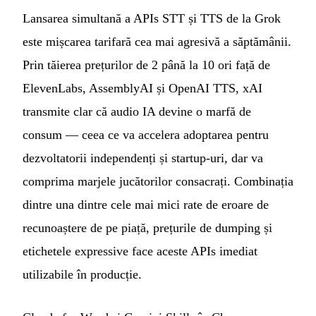
Lansarea simultană a APIs STT și TTS de la Grok
este mișcarea tarifară cea mai agresivă a săptămânii.
Prin tăierea prețurilor de 2 până la 10 ori față de
ElevenLabs, AssemblyAI și OpenAI TTS, xAI
transmite clar că audio IA devine o marfă de
consum — ceea ce va accelera adoptarea pentru
dezvoltatorii independenți și startup-uri, dar va
comprima marjele jucătorilor consacrați. Combinația
dintre una dintre cele mai mici rate de eroare de
recunoaștere de pe piață, prețurile de dumping și
etichetele expressive face aceste APIs imediat
utilizabile în producție.