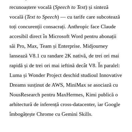
recunoaștere vocală (
Speech to Text
) și sinteză
vocală (
Text to Speech
) — cu tarife care subcotează
toți concurenții consacrați. Anthropic face Claude
accesibil direct în Microsoft Word pentru abonații
săi Pro, Max, Team și Enterprise. Midjourney
lansează V8.1 cu randare 2K nativă, de trei ori mai
rapidă și de trei ori mai ieftină decât V8. În paralel:
Luma și Wonder Project deschid studioul Innovative
Dreams susținut de AWS, MiniMax se asociază cu
NousResearch pentru MaxHermes, Kimi publică o
arhitectură de inferență cross-datacenter, iar Google
îmbogățește Chrome cu Gemini Skills.