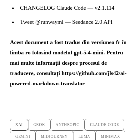
CHANGELOG Claude Code — v2.1.114
Tweet @runwayml — Seedance 2.0 API
Acest document a fost tradus din versiunea fr în
limba ro folosind modelul gpt-5.4-mini. Pentru
mai multe informații despre procesul de
traducere, consultați
https://github.com/jls42/ai-
powered-markdown-translator
XAI
GROK
ANTHROPIC
CLAUDE-CODE
GEMINI
MIDJOURNEY
LUMA
MINIMAX