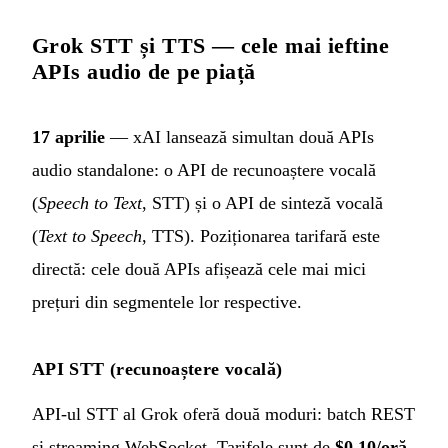
Grok STT și TTS — cele mai ieftine
APIs audio de pe piață
17 aprilie
— xAI lansează simultan două APIs
audio standalone: o API de recunoaștere vocală
(
Speech to Text
, STT) și o API de sinteză vocală
(
Text to Speech
, TTS). Poziționarea tarifară este
directă: cele două APIs afișează cele mai mici
prețuri din segmentele lor respective.
API STT (recunoaștere vocală)
API-ul STT al Grok oferă două moduri: batch REST
și streaming WebSocket. Tarifele sunt de
$0,10/oră