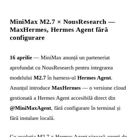
MiniMax M2.7 × NousResearch —
MaxHermes, Hermes Agent fără
configurare
16 aprilie
— MiniMax anunță un parteneriat
aprofundat cu NousResearch pentru integrarea
modelului
M2.7
în harness-ul
Hermes Agent
.
Anunțul introduce
MaxHermes
— o versiune cloud
gestionată a Hermes Agent accesibilă direct din
@MiniMaxAgent
, fără configurare în terminal și
fără instalare locală.
Co-evoluția M2.7 × Hermes Agent vizează agenți de