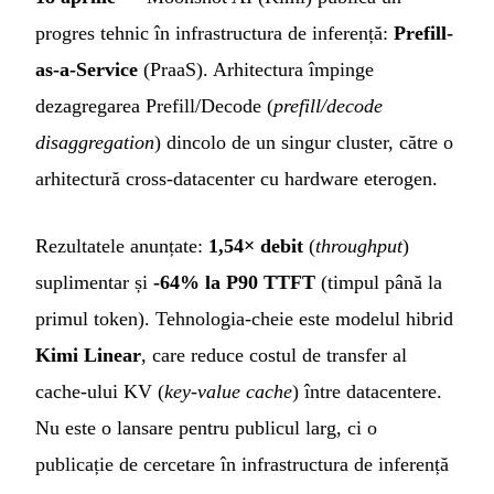
progres tehnic în infrastructura de inferență:
Prefill-
as-a-Service
(PraaS). Arhitectura împinge
dezagregarea Prefill/Decode (
prefill/decode
disaggregation
) dincolo de un singur cluster, către o
arhitectură cross-datacenter cu hardware eterogen.
Rezultatele anunțate:
1,54× debit
(
throughput
)
suplimentar și
-64% la P90 TTFT
(timpul până la
primul token). Tehnologia-cheie este modelul hibrid
Kimi Linear
, care reduce costul de transfer al
cache-ului KV (
key-value cache
) între datacentere.
Nu este o lansare pentru publicul larg, ci o
publicație de cercetare în infrastructura de inferență