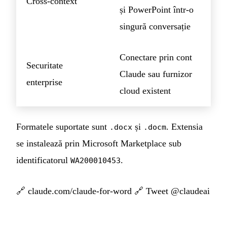
Cross-context
și PowerPoint într-o
singură conversație
Conectare prin cont
Securitate
Claude sau furnizor
enterprise
cloud existent
Formatele suportate sunt
și
. Extensia
.docx
.docm
se instalează prin Microsoft Marketplace sub
identificatorul
.
WA200010453
🔗
claude.com/claude-for-word
🔗
Tweet @claudeai