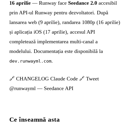
16 aprilie
— Runway face
Seedance 2.0
accesibil
prin API-ul Runway pentru dezvoltatori. După
lansarea web (9 aprilie), randarea 1080p (16 aprilie)
și aplicația iOS (17 aprilie), accesul API
completează implementarea multi-canal a
modelului. Documentația este disponibilă la
.
dev.runwayml.com
🔗
CHANGELOG Claude Code
🔗
Tweet
@runwayml — Seedance API
Ce înseamnă asta