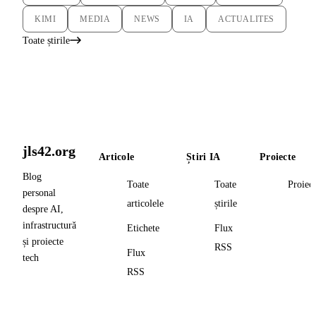
KIMI
MEDIA
NEWS
IA
ACTUALITES
Toate știrile
jls42.org
Articole
Știri IA
Proiecte
Blog
Toate
Toate
Proiec
personal
articolele
știrile
despre AI,
infrastructură
Etichete
Flux
și proiecte
RSS
Flux
tech
RSS