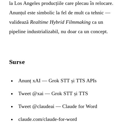
la Los Angeles producțiile care plecau în relocare.
Anunțul este simbolic la fel de mult ca tehnic —
validează
Realtime Hybrid Filmmaking
ca un
pipeline industrializabil, nu doar ca un concept.
Surse
Anunț xAI — Grok STT și TTS APIs
Tweet @xai — Grok STT și TTS
Tweet @claudeai — Claude for Word
claude.com/claude-for-word