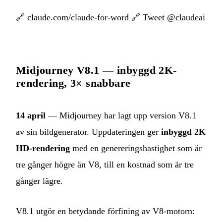
🔗
claude.com/claude-for-word
🔗
Tweet @claudeai
Midjourney V8.1 — inbyggd 2K-
rendering, 3× snabbare
14 april
— Midjourney har lagt upp version V8.1
av sin bildgenerator. Uppdateringen ger
inbyggd 2K
HD-rendering
med en genereringshastighet som är
tre gånger högre än V8, till en kostnad som är tre
gånger lägre.
V8.1 utgör en betydande förfining av V8-motorn: