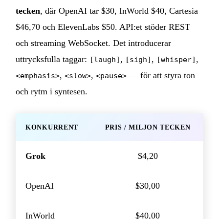
tecken
, där OpenAI tar $30, InWorld $40, Cartesia
$46,70 och ElevenLabs $50. API:et stöder REST
och streaming WebSocket. Det introducerar
uttrycksfulla taggar:
,
,
,
[laugh]
[sigh]
[whisper]
,
,
— för att styra ton
<emphasis>
<slow>
<pause>
och rytm i syntesen.
KONKURRENT
PRIS / MILJON TECKEN
Grok
$4,20
OpenAI
$30,00
InWorld
$40,00