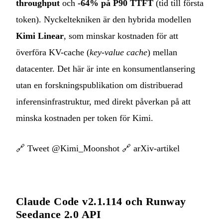
throughput
och
-64% på P90 TTFT
(tid till första
token). Nyckeltekniken är den hybrida modellen
Kimi Linear
, som minskar kostnaden för att
överföra KV-cache (
key-value cache
) mellan
datacenter. Det här är inte en konsumentlansering
utan en forskningspublikation om distribuerad
inferensinfrastruktur, med direkt påverkan på att
minska kostnaden per token för Kimi.
🔗
Tweet @Kimi_Moonshot
🔗
arXiv-artikel
Claude Code v2.1.114 och Runway
Seedance 2.0 API