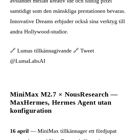
avståndet mellan kreativ idé och slutlig pixel
samtidigt som den mänskliga prestationen bevaras.
Innovative Dreams erbjuder också sina verktyg till
andra Hollywood-studior.
🔗
Lumas tillkännagivande
🔗
Tweet
@LumaLabsAI
MiniMax M2.7 × NousResearch —
MaxHermes, Hermes Agent utan
konfiguration
16 april
— MiniMax tillkännager ett fördjupat