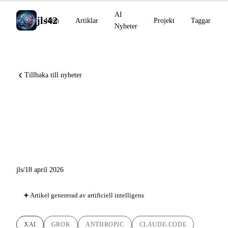
AI
jls42
Hem
Artiklar
Projekt
Taggar
Nyheter
Tillbaka till nyheter
Grok STT- och TTS-API:er
till vrakpris, Claude for Word,
Midjourney V8.1
jls
/
18 april 2026
Artikel genererad av artificiell intelligens
XAI
GROK
ANTHROPIC
CLAUDE-CODE