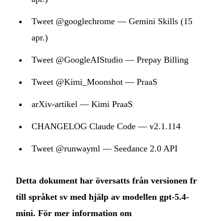
Tweet @googlechrome — Gemini Skills (15
apr.)
Tweet @GoogleAIStudio — Prepay Billing
Tweet @Kimi_Moonshot — PraaS
arXiv-artikel — Kimi PraaS
CHANGELOG Claude Code — v2.1.114
Tweet @runwayml — Seedance 2.0 API
Detta dokument har översatts från versionen fr
till språket sv med hjälp av modellen gpt-5.4-
mini. För mer information om