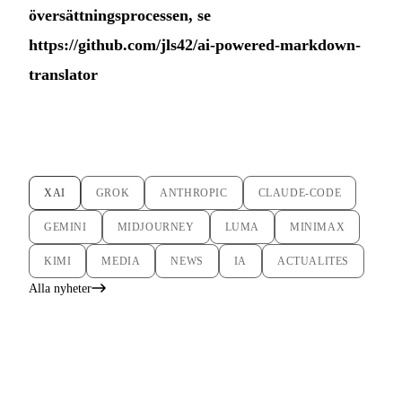
översättningsprocessen, se
https://github.com/jls42/ai-powered-markdown-
translator
XAI
GROK
ANTHROPIC
CLAUDE-CODE
GEMINI
MIDJOURNEY
LUMA
MINIMAX
KIMI
MEDIA
NEWS
IA
ACTUALITES
Alla nyheter