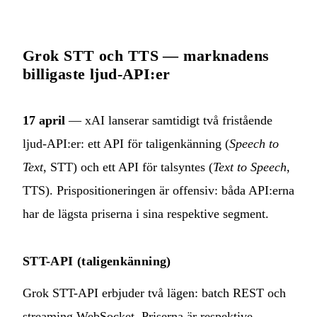
Grok STT och TTS — marknadens
billigaste ljud-API:er
17 april
— xAI lanserar samtidigt två fristående
ljud-API:er: ett API för taligenkänning (
Speech to
Text
, STT) och ett API för talsyntes (
Text to Speech
,
TTS). Prispositioneringen är offensiv: båda API:erna
har de lägsta priserna i sina respektive segment.
STT-API (taligenkänning)
Grok STT-API erbjuder två lägen: batch REST och
streaming WebSocket. Priserna är respektive