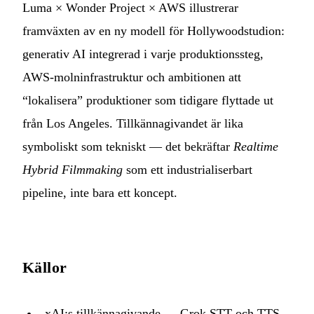
Luma × Wonder Project × AWS illustrerar
framväxten av en ny modell för Hollywoodstudion:
generativ AI integrerad i varje produktionssteg,
AWS-molninfrastruktur och ambitionen att
“lokalisera” produktioner som tidigare flyttade ut
från Los Angeles. Tillkännagivandet är lika
symboliskt som tekniskt — det bekräftar
Realtime
Hybrid Filmmaking
som ett industrialiserbart
pipeline, inte bara ett koncept.
Källor
xAI:s tillkännagivande — Grok STT och TTS