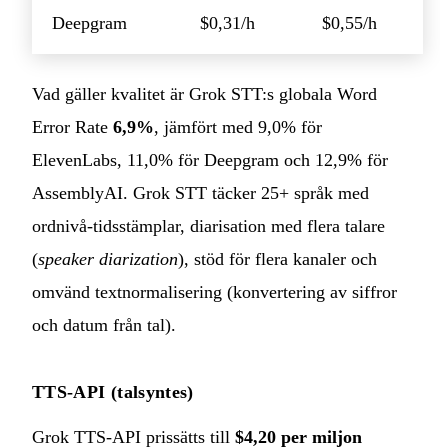
Deepgram
$0,31/h
$0,55/h
Vad gäller kvalitet är Grok STT:s globala Word
Error Rate
6,9%
, jämfört med 9,0% för
ElevenLabs, 11,0% för Deepgram och 12,9% för
AssemblyAI. Grok STT täcker 25+ språk med
ordnivå-tidsstämplar, diarisation med flera talare
(
speaker diarization
), stöd för flera kanaler och
omvänd textnormalisering (konvertering av siffror
och datum från tal).
TTS-API (talsyntes)
Grok TTS-API prissätts till
$4,20 per miljon