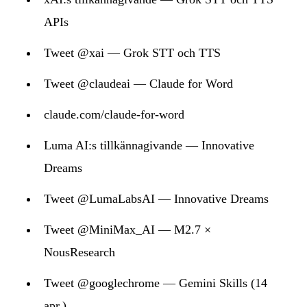
APIs
Tweet @xai — Grok STT och TTS
Tweet @claudeai — Claude for Word
claude.com/claude-for-word
Luma AI:s tillkännagivande — Innovative
Dreams
Tweet @LumaLabsAI — Innovative Dreams
Tweet @MiniMax_AI — M2.7 ×
NousResearch
Tweet @googlechrome — Gemini Skills (14
apr.)