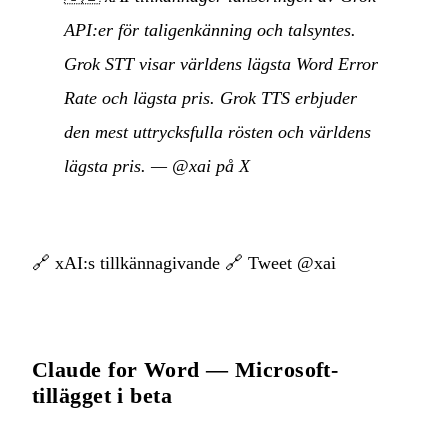
API:er för taligenkänning och talsyntes.
Grok STT visar världens lägsta Word Error
Rate och lägsta pris. Grok TTS erbjuder
den mest uttrycksfulla rösten och världens
lägsta pris.
—
@xai på X
🔗
xAI:s tillkännagivande
🔗
Tweet @xai
Claude for Word — Microsoft-
tillägget i beta