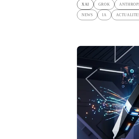
XAI
GROK
ANTHROP
NEWS
IA
ACTUALITE