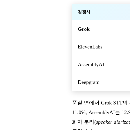
경쟁사
Grok
ElevenLabs
AssemblyAI
Deepgram
품질 면에서 Grok STT
11.0%, AssemblyAI
화자 분리(
speaker diariza