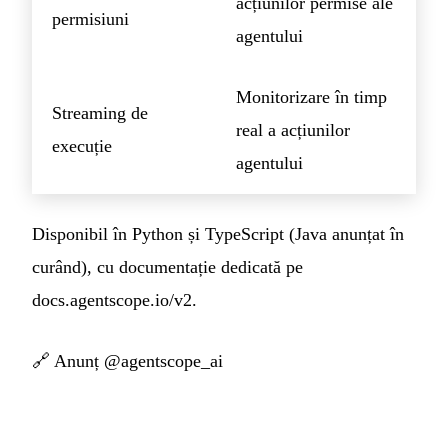
acțiunilor permise ale
permisiuni
agentului
Monitorizare în timp
Streaming de
real a acțiunilor
execuție
agentului
Disponibil în Python și TypeScript (Java anunțat în
curând), cu documentație dedicată pe
docs.agentscope.io/v2.
🔗
Anunț @agentscope_ai