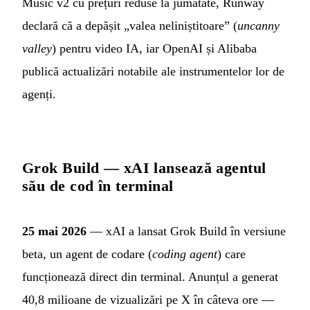
Music v2 cu prețuri reduse la jumătate, Runway
declară că a depășit „valea neliniștitoare” (
uncanny
valley
) pentru video IA, iar OpenAI și Alibaba
publică actualizări notabile ale instrumentelor lor de
agenți.
Grok Build — xAI lansează agentul
său de cod în terminal
25 mai 2026
— xAI a lansat Grok Build în versiune
beta, un agent de codare (
coding agent
) care
funcționează direct din terminal. Anunțul a generat
40,8 milioane de vizualizări pe X în câteva ore —