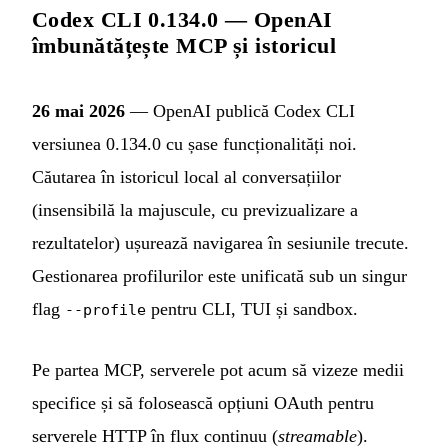
Codex CLI 0.134.0 — OpenAI
îmbunătățește MCP și istoricul
26 mai 2026
— OpenAI publică Codex CLI
versiunea 0.134.0 cu șase funcționalități noi.
Căutarea în istoricul local al conversațiilor
(insensibilă la majuscule, cu previzualizare a
rezultatelor) ușurează navigarea în sesiunile trecute.
Gestionarea profilurilor este unificată sub un singur
flag
pentru CLI, TUI și sandbox.
--profile
Pe partea MCP, serverele pot acum să vizeze medii
specifice și să folosească opțiuni OAuth pentru
serverele HTTP în flux continuu (
streamable
).