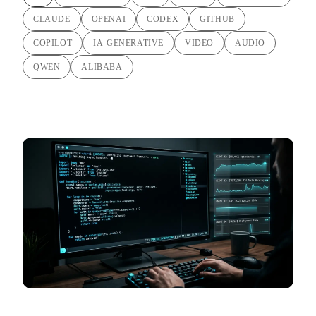
CLAUDE
OPENAI
CODEX
GITHUB
COPILOT
IA-GENERATIVE
VIDEO
AUDIO
QWEN
ALIBABA