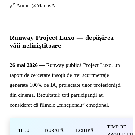
🔗
Anunț @ManusAI
Runway Project Luxo — depășirea
văii neliniștitoare
26 mai 2026
— Runway publică Project Luxo, un
raport de cercetare însoțit de trei scurtmetraje
generate 100% de IA, proiectate unor profesioniști
din cinema. Rezultatul: toți participanții au
considerat că filmele „funcționau” emoțional.
TIMP DE
TITLU
DURATĂ
ECHIPĂ
PRODUCȚIE