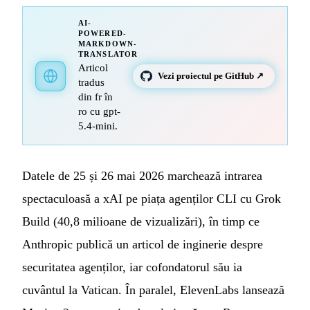
AI-
POWERED-
MARKDOWN-
TRANSLATOR
Articol
Vezi proiectul pe GitHub ↗
tradus
din fr în
ro cu gpt-
5.4-mini.
Datele de 25 și 26 mai 2026 marchează intrarea
spectaculoasă a xAI pe piața agenților CLI cu Grok
Build (40,8 milioane de vizualizări), în timp ce
Anthropic publică un articol de inginerie despre
securitatea agenților, iar cofondatorul său ia
cuvântul la Vatican. În paralel, ElevenLabs lansează