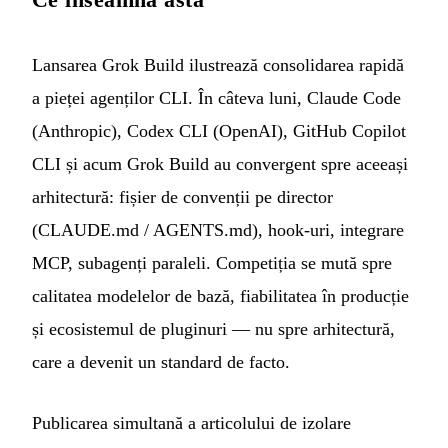
Lansarea Grok Build ilustrează consolidarea rapidă
a pieței agenților CLI. În câteva luni, Claude Code
(Anthropic), Codex CLI (OpenAI), GitHub Copilot
CLI și acum Grok Build au convergent spre aceeași
arhitectură: fișier de convenții pe director
(CLAUDE.md / AGENTS.md), hook-uri, integrare
MCP, subagenți paraleli. Competiția se mută spre
calitatea modelelor de bază, fiabilitatea în producție
și ecosistemul de pluginuri — nu spre arhitectură,
care a devenit un standard de facto.
Publicarea simultană a articolului de izolare