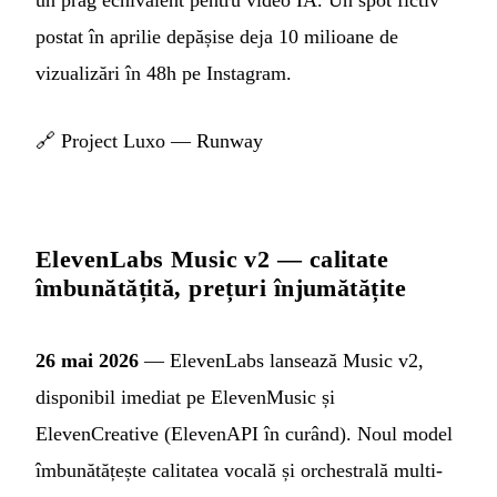
un prag echivalent pentru video IA. Un spot fictiv
postat în aprilie depășise deja 10 milioane de
vizualizări în 48h pe Instagram.
🔗
Project Luxo — Runway
ElevenLabs Music v2 — calitate
îmbunătățită, prețuri înjumătățite
26 mai 2026
— ElevenLabs lansează Music v2,
disponibil imediat pe ElevenMusic și
ElevenCreative (ElevenAPI în curând). Noul model
îmbunătățește calitatea vocală și orchestrală multi-