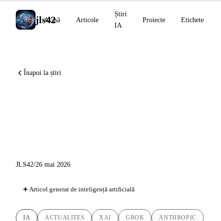
Știri
jls42
Acasă
Articole
Proiecte
Etichete
IA
Înapoi la știri
Grok Build în versiune beta,
Anthropic la Vatican,
ElevenLabs Music v2
JLS42
/
26 mai 2026
Articol generat de inteligență artificială
IA
ACTUALITES
XAI
GROK
ANTHROPIC