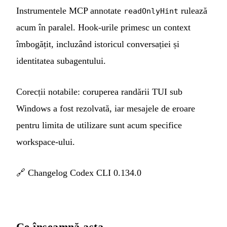
Instrumentele MCP annotate
rulează
readOnlyHint
acum în paralel. Hook-urile primesc un context
îmbogățit, incluzând istoricul conversației și
identitatea subagentului.
Corecții notabile: coruperea randării TUI sub
Windows a fost rezolvată, iar mesajele de eroare
pentru limita de utilizare sunt acum specifice
workspace-ului.
🔗
Changelog Codex CLI 0.134.0
Ce înseamnă asta