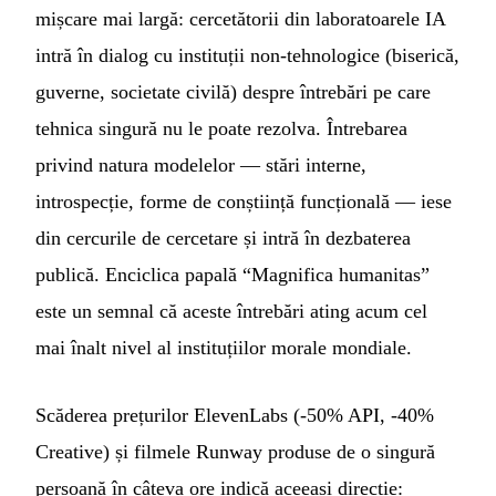
mișcare mai largă: cercetătorii din laboratoarele IA
intră în dialog cu instituții non-tehnologice (biserică,
guverne, societate civilă) despre întrebări pe care
tehnica singură nu le poate rezolva. Întrebarea
privind natura modelelor — stări interne,
introspecție, forme de conștiință funcțională — iese
din cercurile de cercetare și intră în dezbaterea
publică. Enciclica papală “Magnifica humanitas”
este un semnal că aceste întrebări ating acum cel
mai înalt nivel al instituțiilor morale mondiale.
Scăderea prețurilor ElevenLabs (-50% API, -40%
Creative) și filmele Runway produse de o singură
persoană în câteva ore indică aceeași direcție: