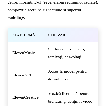
genre, inpainting-ul (regenerarea secțiunilor izolate),
compoziția secțiune cu secțiune și suportul
multilingv.
PLATFORMĂ
UTILIZARE
Studio creator: creați,
ElevenMusic
remixați, dezvoltați
Acces la model pentru
ElevenAPI
dezvoltatori
Muzică licențiată pentru
ElevenCreative
branduri și conținut video