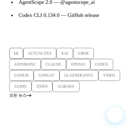
AgentScope 2.0 — @agentscope_ai
Codex CLI 0.134.0 — GitHub release
IA
ACTUALITES
XAI
GROK
ANTHROPIC
CLAUDE
OPENAI
CODEX
GITHUB
COPILOT
IA-GENERATIVE
VIDEO
AUDIO
QWEN
ALIBABA
모든 뉴스