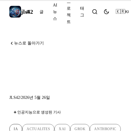
프
AI
로
태
jls42
🇰🇷
KO
홈
글
뉴
젝
그
스
트
뉴스로 돌아가기
Grok Build 베타, Vatican의
Anthropic, ElevenLabs Music
v2
JLS42
/
2026년 5월 26일
인공지능으로 생성된 기사
IA
ACTUALITES
XAI
GROK
ANTHROPIC