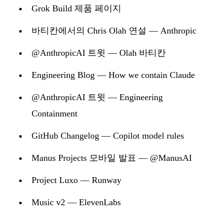
Grok Build 제품 페이지
바티칸에서의 Chris Olah 연설 — Anthropic
@AnthropicAI 트윗 — Olah 바티칸
Engineering Blog — How we contain Claude
@AnthropicAI 트윗 — Engineering
Containment
GitHub Changelog — Copilot model rules
Manus Projects 모바일 발표 — @ManusAI
Project Luxo — Runway
Music v2 — ElevenLabs