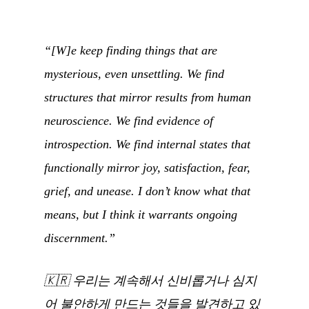
“[W]e keep finding things that are
mysterious, even unsettling. We find
structures that mirror results from human
neuroscience. We find evidence of
introspection. We find internal states that
functionally mirror joy, satisfaction, fear,
grief, and unease. I don’t know what that
means, but I think it warrants ongoing
discernment.”
🇰🇷
우리는 계속해서 신비롭거나 심지
어 불안하게 만드는 것들을 발견하고 있