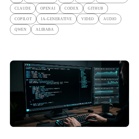
CLAUDE
OPENAI
CODEX
GITHUB
COPILOT
IA-GENERATIVE
VIDEO
AUDIO
QWEN
ALIBABA