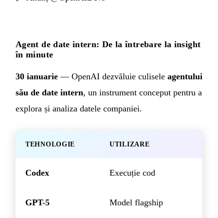
Agent de date intern: De la întrebare la insight
în minute
30 ianuarie
— OpenAI dezvăluie culisele
agentului
său de date intern
, un instrument conceput pentru a
explora și analiza datele companiei.
TEHNOLOGIE
UTILIZARE
Codex
Execuție cod
GPT-5
Model flagship