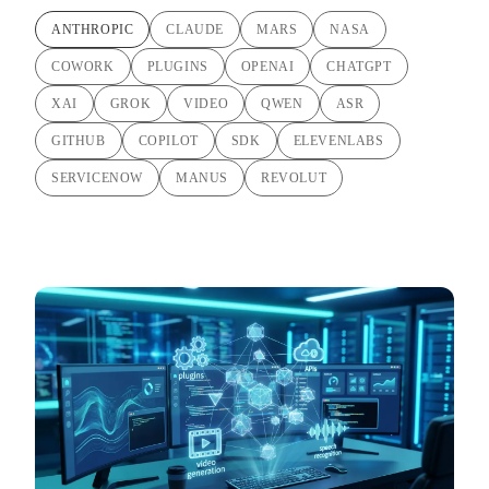
ANTHROPIC
CLAUDE
MARS
NASA
COWORK
PLUGINS
OPENAI
CHATGPT
XAI
GROK
VIDEO
QWEN
ASR
GITHUB
COPILOT
SDK
ELEVENLABS
SERVICENOW
MANUS
REVOLUT