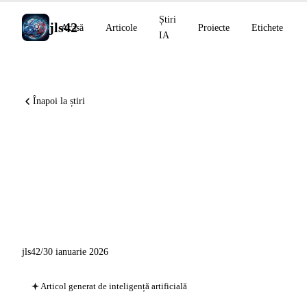
Știri
jls42
Acasă
Articole
Proiecte
Etichete
IA
Înapoi la știri
Știri IA: Claude pe Marte,
Cowork se deschide pentru
plugin-uri, OpenAI lansează
60+ aplicații ChatGPT
jls42
/
30 ianuarie 2026
Articol generat de inteligență artificială