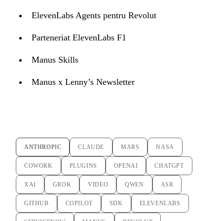
ElevenLabs Agents pentru Revolut
Parteneriat ElevenLabs F1
Manus Skills
Manus x Lenny’s Newsletter
ANTHROPIC
CLAUDE
MARS
NASA
COWORK
PLUGINS
OPENAI
CHATGPT
XAI
GROK
VIDEO
QWEN
ASR
GITHUB
COPILOT
SDK
ELEVENLABS