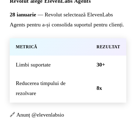
Revolut alege ElevenLabs Agents
28 ianuarie
— Revolut selectează ElevenLabs
Agents pentru a-și consolida suportul pentru clienți.
METRICĂ
REZULTAT
Limbi suportate
30+
Reducerea timpului de
8x
rezolvare
🔗
Anunț @elevenlabsio