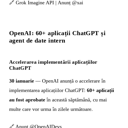
🔗
Grok Imagine API
|
Anunț @xai
OpenAI: 60+ aplicații ChatGPT și
agent de date intern
Accelerarea implementării aplicațiilor
ChatGPT
30 ianuarie
— OpenAI anunță o accelerare în
implementarea aplicațiilor ChatGPT:
60+ aplicații
au fost aprobate
în această săptămână, cu mai
multe care vor urma în zilele următoare.
🔗
Anunț @OpenAIDevs