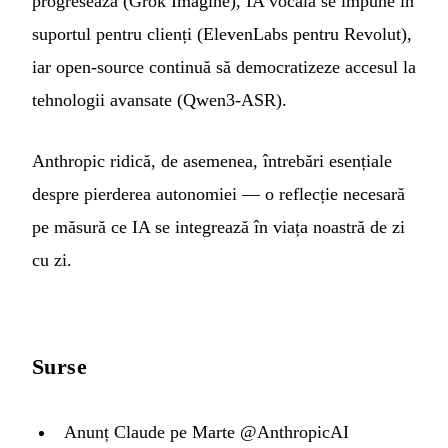
progresează (Grok Imagine), IA vocală se impune în
suportul pentru clienți (ElevenLabs pentru Revolut),
iar open-source continuă să democratizeze accesul la
tehnologii avansate (Qwen3-ASR).
Anthropic ridică, de asemenea, întrebări esențiale
despre pierderea autonomiei — o reflecție necesară
pe măsură ce IA se integrează în viața noastră de zi
cu zi.
Surse
Anunț Claude pe Marte @AnthropicAI