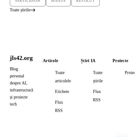
SERVICENOW
MANUS
REVOLUT
Toate știrile
jls42.org
Articole
Știri IA
Proiecte
Blog
Toate
Toate
Proiec
personal
articolele
știrile
despre AI,
infrastructură
Etichete
Flux
și proiecte
RSS
Flux
tech
RSS