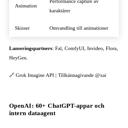
Performance capture av
Animation
karaktärer
Skisser
Omvandling till animationer
Lanseringspartners
: Fal, ComfyUI, Invideo, Flora,
HeyGen.
🔗
Grok Imagine API
|
Tillkännagivande @xai
OpenAI: 60+ ChatGPT-appar och
intern dataagent