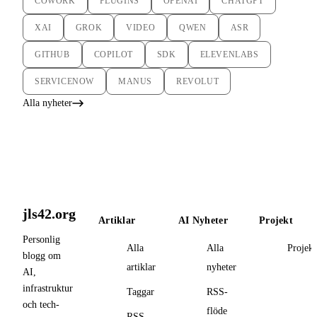
COWORK
PLUGINS
OPENAI
CHATGPT
XAI
GROK
VIDEO
QWEN
ASR
GITHUB
COPILOT
SDK
ELEVENLABS
SERVICENOW
MANUS
REVOLUT
Alla nyheter
jls42.org
Artiklar
AI Nyheter
Projekt
Personlig
Alla
Alla
Projekt
blogg om
artiklar
nyheter
AI,
infrastruktur
Taggar
RSS-
och tech-
flöde
RSS-