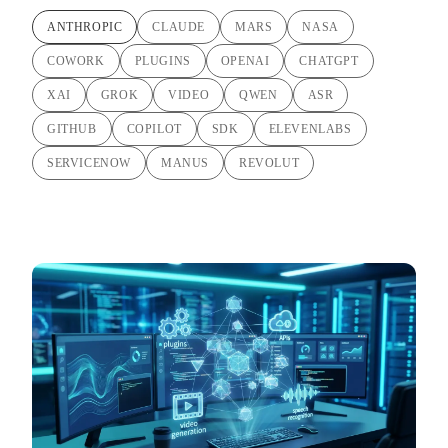
ANTHROPIC
CLAUDE
MARS
NASA
COWORK
PLUGINS
OPENAI
CHATGPT
XAI
GROK
VIDEO
QWEN
ASR
GITHUB
COPILOT
SDK
ELEVENLABS
SERVICENOW
MANUS
REVOLUT