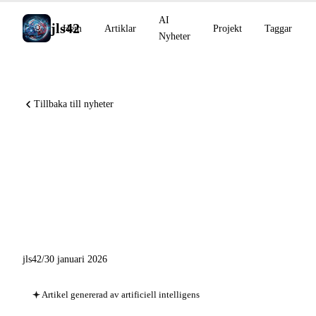
AI
jls42
Hem
Artiklar
Projekt
Taggar
Nyheter
Tillbaka till nyheter
AI-nyheter: Claude på Mars,
Cowork öppnar för plugins,
OpenAI lanserar 60+
ChatGPT-appar
jls42
/
30 januari 2026
Artikel genererad av artificiell intelligens