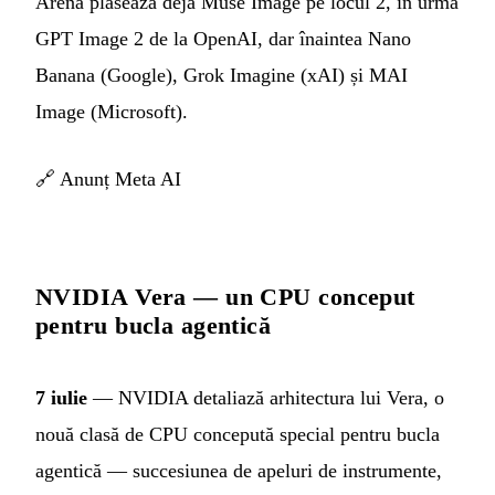
Arena plasează deja Muse Image pe locul 2, în urma
GPT Image 2 de la OpenAI, dar înaintea Nano
Banana (Google), Grok Imagine (xAI) și MAI
Image (Microsoft).
🔗
Anunț Meta AI
NVIDIA Vera — un CPU conceput
pentru bucla agentică
7 iulie
— NVIDIA detaliază arhitectura lui Vera, o
nouă clasă de CPU concepută special pentru bucla
agentică — succesiunea de apeluri de instrumente,