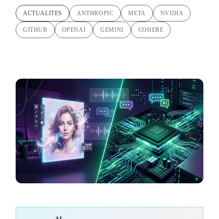
ACTUALITES
ANTHROPIC
META
NVIDIA
GITHUB
OPENAI
GEMINI
COHERE
AI-