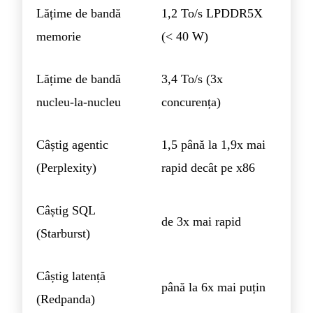
Lățime de bandă
1,2 To/s LPDDR5X
memorie
(< 40 W)
Lățime de bandă
3,4 To/s (3x
nucleu-la-nucleu
concurența)
Câștig agentic
1,5 până la 1,9x mai
(Perplexity)
rapid decât pe x86
Câștig SQL
de 3x mai rapid
(Starburst)
Câștig latență
până la 6x mai puțin
(Redpanda)