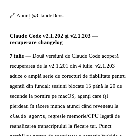
🔗
Anunț @ClaudeDevs
Claude Code v2.1.202 și v2.1.203 —
recuperare changelog
7 iulie
— Două versiuni de Claude Code acoperă
recuperarea de la v2.1.201 din 4 iulie. v2.1.203
aduce o amplă serie de corecturi de fiabilitate pentru
agenții din fundal: sesiuni blocate 15 până la 20 de
secunde la pornire pe macOS, agenți care își
pierdeau în tăcere munca atunci când reveneau la
, regresie memorie/CPU legată de
claude agents
reanalizarea transcriptului la fiecare tur. Punct
notabil pe partea de securitate: o corecție închide o