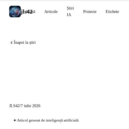
Știri
jls42
Acasă
Articole
Proiecte
Etichete
IA
Înapoi la știri
Meta lansează modelele Muse,
NVIDIA dezvăluie CPU-ul
Vera pentru agenții IA,
Claude Cowork pe mobil
JLS42
/
7 iulie 2026
Articol generat de inteligență artificială