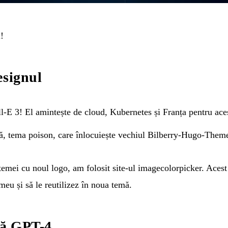
!
esignul
l-E 3! El amintește de cloud, Kubernetes și Franța pentru aces
uă, tema
poison
, care înlocuiește vechiul Bilberry-Hugo-Them
temei cu noul logo, am folosit site-ul
imagecolorpicker
. Acest
meu și să le reutilizez în noua temă.
că GPT-4