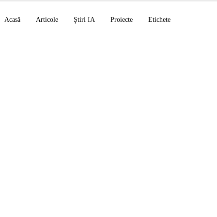
Acasă
Articole
Știri IA
Proiecte
Etichete
uă pentru acest blog