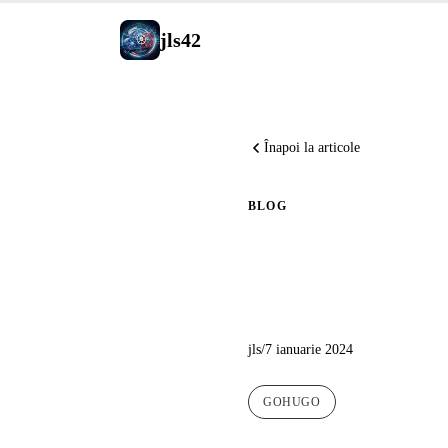
jls42
Înapoi la articole
BLOG
O temă no
jls
/
7 ianuarie 2024
GOHUGO