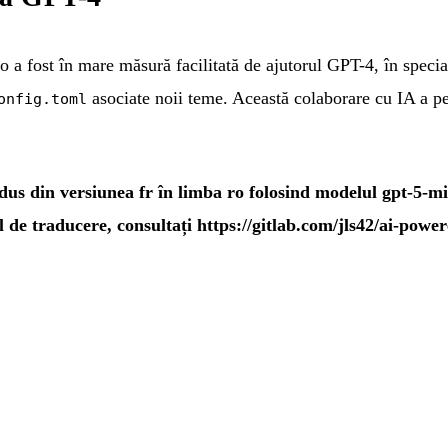
a fost în mare măsură facilitată de ajutorul GPT-4, în special
asociate noii teme. Această colaborare cu IA a per
onfig.toml
dus din versiunea fr în limba ro folosind modelul gpt-5-m
l de traducere, consultați
https://gitlab.com/jls42/ai-pow