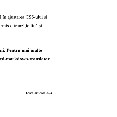
 în ajustarea CSS-ului și
mis o tranziție lină și
ini. Pentru mai multe
ered-markdown-translator
Toate articolele