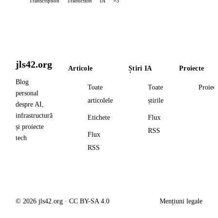
Transcription
Traduction
IA
+3
jls42.org
Articole
Știri IA
Proiecte
Blog
Toate
Toate
Proiec
personal
articolele
știrile
despre AI,
infrastructură
Etichete
Flux
și proiecte
RSS
Flux
tech
RSS
© 2026 jls42.org · CC BY-SA 4.0
Mențiuni legale