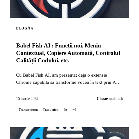
/
BLOG
IA
Babel Fish AI : Funcții noi, Meniu
Contextual, Copiere Automată, Controlul
Calității Codului, etc.
Cu Babel Fish AI, am prezentat deja o extensie
Chrome capabilă să transforme vocea în text prin API-
ul Whisper de la OpenAI, oferind de asemenea o
traduc...
15 martie 2025
Citește mai mult
Transcription
Traduction
IA
+4