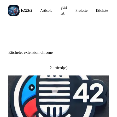
Știri
jls42
Acasă
Articole
Proiecte
Etichete
IA
#extension chrome
Etichete: extension chrome
2 articol(e)