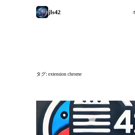
jls42
#extension 
タグ: extension chrome