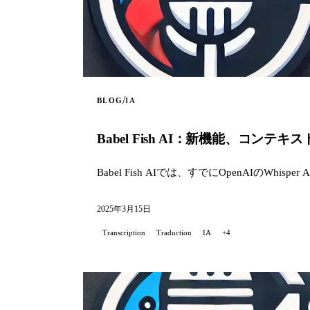
/
BLOG
IA
Babel Fish AI：新機能、コ
Babel Fish AIでは、すでにOpenAIのW
2025年3月15日
Transcription
Traduction
IA
+4