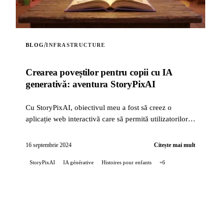
/
BLOG
INFRASTRUCTURE
Crearea poveștilor pentru copii cu IA
generativă: aventura StoryPixAI
Cu StoryPixAI, obiectivul meu a fost să creez o
aplicație web interactivă care să permită utilizatorilor
să genereze povești pentru copii, îmbogățite cu ...
16 septembrie 2024
Citește mai mult
StoryPixAI
IA générative
Histoires pour enfants
+6