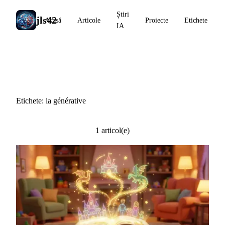
Știri
jls42
Acasă
Articole
Proiecte
Etichete
IA
#ia générative
Etichete: ia générative
1 articol(e)