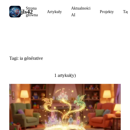
Strona
Aktualności
jls42
Artykuły
Projekty
Tag
główna
AI
#ia générative
Tagi: ia générative
1 artykuł(y)