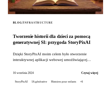
/
BLOG
INFRASTRUCTURE
Tworzenie historii dla dzieci za pomocą
generatywnej SI: przygoda StoryPixAI
Dzięki StoryPixAI moim celem było stworzenie
interaktywnej aplikacji webowej umożliwiającej
użytkownikom generowanie opowieści dla dzieci,
wzbogaconych o ...
16 września 2024
Czytaj więcej
StoryPixAI
IA générative
Histoires pour enfants
+6