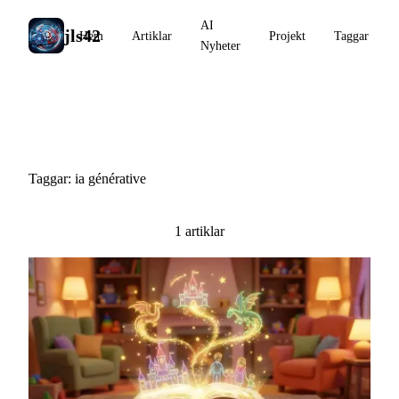
AI
jls42
Hem
Artiklar
Projekt
Taggar
Nyheter
#ia générative
Taggar: ia générative
1 artiklar