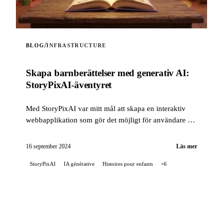
/
BLOG
INFRASTRUCTURE
Skapa barnberättelser med generativ AI:
StoryPixAI-äventyret
Med StoryPixAI var mitt mål att skapa en interaktiv
webbapplikation som gör det möjligt för användare att
generera barnberättelser, berikade med bilder
genererade av AI-modeller ...
16 september 2024
Läs mer
StoryPixAI
IA générative
Histoires pour enfants
+6