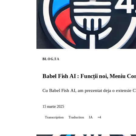
/
BLOG
IA
Babel Fish AI : Funcții noi, Meniu Con
Cu Babel Fish AI, am prezentat deja o extensie C
15 martie 2025
Transcription
Traduction
IA
+4