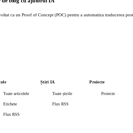
r de blog cu ajutorul IA
zvoltat ca un Proof of Concept (POC) pentru a automatiza traducerea post
cole
Știri IA
Proiecte
Toate articolele
Toate știrile
Proiecte
Etichete
Flux RSS
Flux RSS