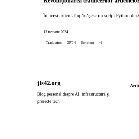
Revoluționarea traducerilor articolelo
În acest articol, împărtășesc un script Python de
13 ianuarie 2024
Traduction
GPT-4
Scripting
+1
jls42.org
Arti
Blog personal despre AI, infrastructură și
proiecte tech