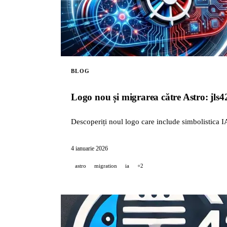
BLOG
Logo nou și migrarea către Astro: jls4
Descoperiți noul logo care include simbolistica I
4 ianuarie 2026
astro
migration
ia
+2