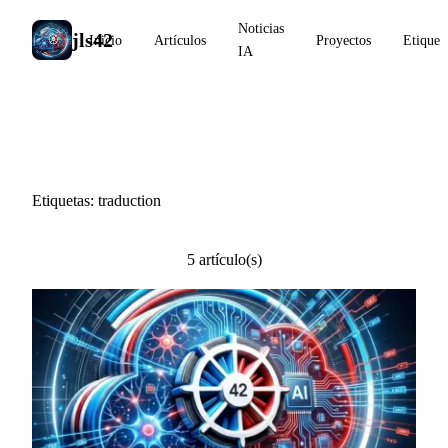
Noticias
jls42
Inicio
Artículos
Proyectos
Etiquet
IA
#traduction
Etiquetas: traduction
5 artículo(s)