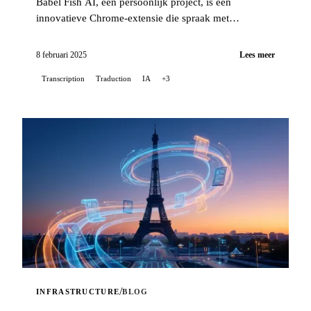
Babel Fish AI, een persoonlijk project, is een
innovatieve Chrome-extensie die spraak met
uitzonderlijke nauwkeurigheid omzet naar tekst en
tegelijkertijd een automatische vertaaloptie biedt...
8 februari 2025
Lees meer
Transcription
Traduction
IA
+3
/
INFRASTRUCTURE
BLOG