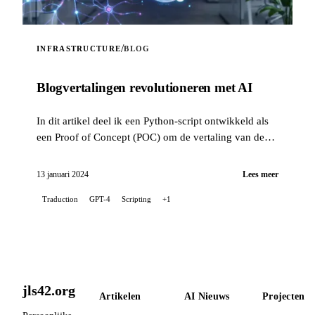
/
INFRASTRUCTURE
BLOG
Blogvertalingen revolutioneren met AI
In dit artikel deel ik een Python-script ontwikkeld als
een Proof of Concept (POC) om de vertaling van de
berichten van mijn blog te automatiseren, met gebruik
van...
13 januari 2024
Lees meer
Traduction
GPT-4
Scripting
+1
jls42.org
Artikelen
AI Nieuws
Projecten