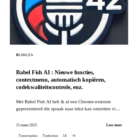
/
BLOG
IA
Babel Fish AI : Nieuwe functies,
contextmenu, automatisch kopiëren,
codekwaliteitscontrole, enz.
Met Babel Fish AI heb ik al een Chrome-extensie
gepresenteerd die spraak naar tekst kan omzetten via
de Whisper-API van OpenAI, en die ook realtime
vertaling aanbiedt...
15 maart 2025
Lees meer
Transcription
Traduction
IA
+4