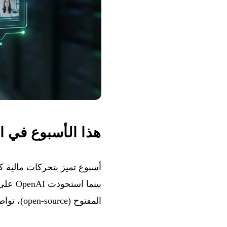
هذا الأسبوع في ا
المفتوح (open-source)، تواصل Qwen توسعها بنماذج جديدة متعددة الوسائط.