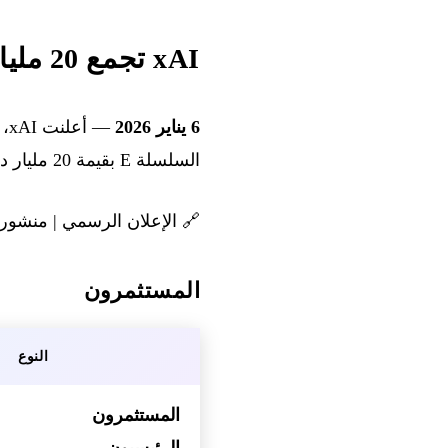
xAI تجمع 20 مليار دولار في السلسلة E
6 يناير 2026
السلسلة E بقيمة 20 مليار دولار، متجاوزة الهدف الأولي البالغ 15 مليار دولار.
🔗
الإعلان الرسمي
|
منشور X
المستثمرون
النوع
المستثمرون
الرئيسيون