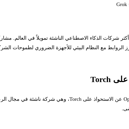
G
ز الروابط مع النظام البيئي للأجهزة الضروري لطموحات الشرك
— تعلن OpenAI عن الاستحواذ على Torch، وهي شركة ناش
ضى.