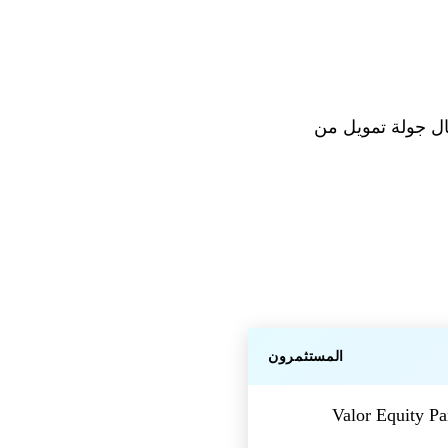
طناعي الناشئة التابعة لـ Elon Musk، عن إكمال جولة تمويل من
المستثمرون
Valor Equity P