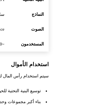
النماذج
سلسلة ok 4
الصوت
rok Voice
المستخدمون
~600 مليون مستخدم نشط شهريًا على X و Grok
استخدام الأموال
سيتم استخدام رأس المال لت
توسيع البنية التحتية للح
بناء أكبر مجموعات وحدات معالجة ا