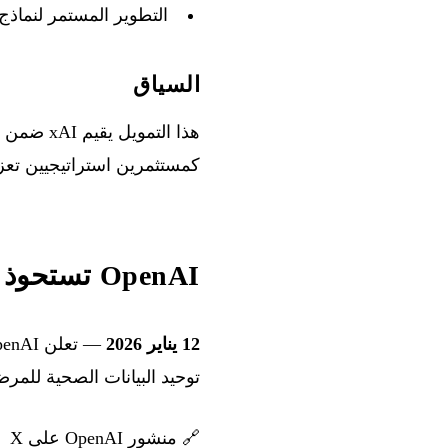
التطوير المستمر لنماذج rok
السياق
كمستثمرين استراتيجيين تعز
OpenAI تستحوذ على Torch
12 يناير 2026
توحيد البيانات الصحية للمر
🔗
منشور OpenAI على X