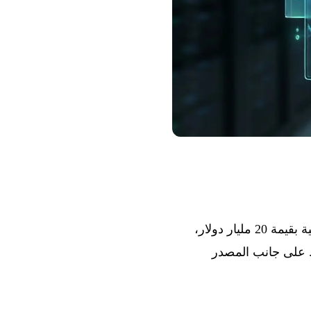
أسبوع تميز بتحركات مالية كبيرة: أكملت شركة xAI التابعة لـ Elon Musk جولة تمويل قياسية بقيمة 20 مليار دولار،
نما استحوذت OpenAI على شركة الرعاية الصحية الناشئة Torch لتعزيز ChatGPT Health. على جانب المصدر