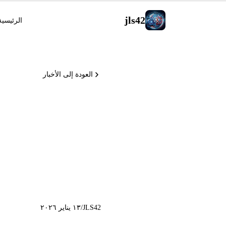
jls42
الرئيسية
العودة إلى الأخبار
Torch
JLS42
/
١٣ يناير ٢٠٢٦