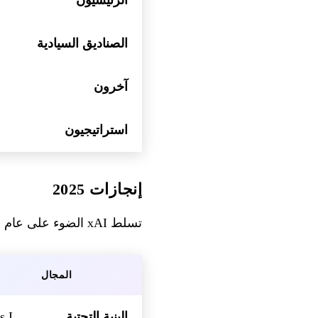
الصناديق السيادية
آخرون
استراتيجيون
إنجازات 2025
تسلط xAI الضوء على عام من التقدم الملحوظ:
المجال
البنية التحتية
Colossus I و II 