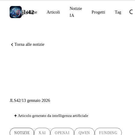
Notizie
jls42
Home
Articoli
Progetti
Tag
IA
Torna alle notizie
Notizie IA 13 gennaio 2026:
xAI raccoglie $20B, OpenAI
acquisisce Torch
JLS42
/
13 gennaio 2026
Articolo generato da intelligenza artificiale
NOTIZIE
XAI
OPENAI
QWEN
FUNDING