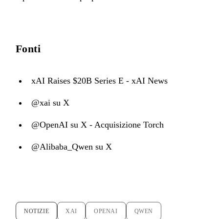
Fonti
xAI Raises $20B Series E - xAI News
@xai su X
@OpenAI su X - Acquisizione Torch
@Alibaba_Qwen su X
NOTIZIE
XAI
OPENAI
QWEN