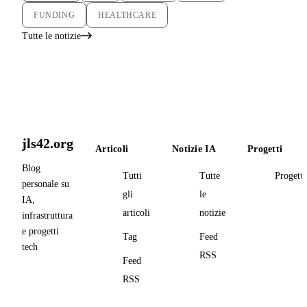
FUNDING
HEALTHCARE
Tutte le notizie
jls42.org
Articoli
Notizie IA
Progetti
Blog
Tutti
Tutte
Progetti
personale su
gli
le
IA,
articoli
notizie
infrastruttura
e progetti
Tag
Feed
tech
RSS
Feed
RSS