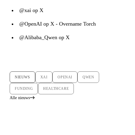
@xai op X
@OpenAI op X - Overname Torch
@Alibaba_Qwen op X
NIEUWS
XAI
OPENAI
QWEN
FUNDING
HEALTHCARE
Alle nieuws