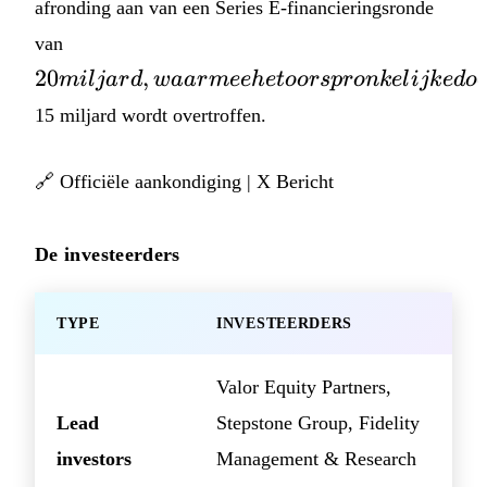
afronding aan van een Series E-financieringsronde
20 miljard,
van
waarmee het
20
,
mi
l
ja
r
d
w
aa
r
m
ee
h
e
t
oors
p
ro
nk
e
l
ijk
e
d
o
oorspronkelijke
15 miljard wordt overtroffen.
doel van
🔗
Officiële aankondiging
|
X Bericht
De investeerders
TYPE
INVESTEERDERS
Valor Equity Partners,
Lead
Stepstone Group, Fidelity
investors
Management & Research