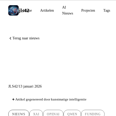
AI
jls42
Home
Artikelen
Projecten
Tags
Nieuws
Terug naar nieuws
AI Nieuws 13 januari 2026:
xAI haalt $20B op, OpenAI
neemt Torch over
JLS42
/
13 januari 2026
Artikel gegenereerd door kunstmatige intelligentie
NIEUWS
XAI
OPENAI
QWEN
FUNDING