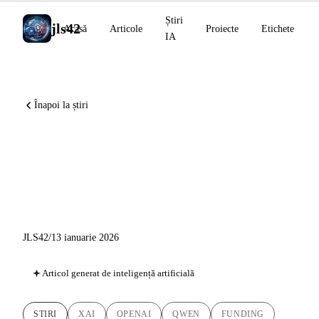
Știri
jls42
Acasă
Articole
Proiecte
Etichete
IA
Înapoi la știri
Știri AI 13 ianuarie 2026: xAI
strânge 20 mld. $, OpenAI
achiziționează Torch
JLS42
/
13 ianuarie 2026
Articol generat de inteligență artificială
STIRI
XAI
OPENAI
QWEN
FUNDING