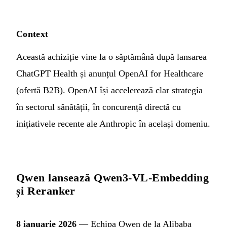
Context
Această achiziție vine la o săptămână după lansarea
ChatGPT Health și anunțul OpenAI for Healthcare
(ofertă B2B). OpenAI își accelerează clar strategia
în sectorul sănătății, în concurență directă cu
inițiativele recente ale Anthropic în același domeniu.
Qwen lansează Qwen3-VL-Embedding
și Reranker
8 ianuarie 2026
— Echipa Qwen de la Alibaba