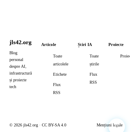
jls42.org
Articole
Știri IA
Proiecte
Blog
Toate
Toate
Proiec
personal
articolele
știrile
despre AI,
infrastructură
Etichete
Flux
și proiecte
RSS
Flux
tech
RSS
© 2026 jls42.org · CC BY-SA 4.0
Mențiuni legale