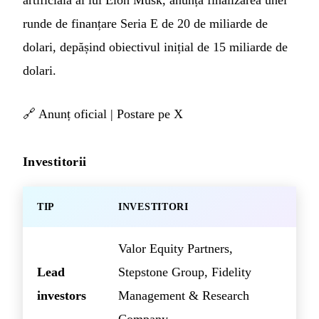
artificială al lui Elon Musk, anunță finalizarea unei
runde de finanțare Seria E de 20 de miliarde de
dolari, depășind obiectivul inițial de 15 miliarde de
dolari.
🔗
Anunț oficial
|
Postare pe X
Investitorii
TIP
INVESTITORI
Valor Equity Partners,
Lead
Stepstone Group, Fidelity
investors
Management & Research