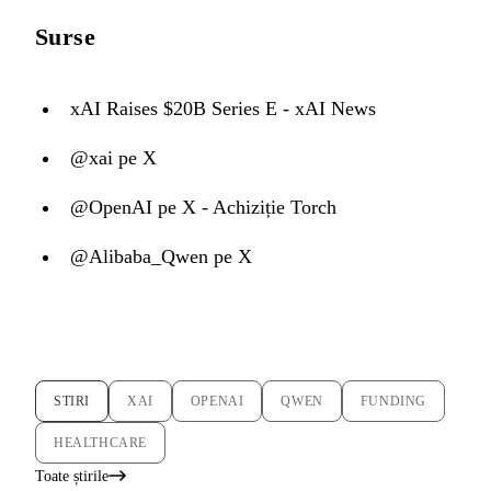
Surse
xAI Raises $20B Series E - xAI News
@xai pe X
@OpenAI pe X - Achiziție Torch
@Alibaba_Qwen pe X
STIRI
XAI
OPENAI
QWEN
FUNDING
HEALTHCARE
Toate știrile