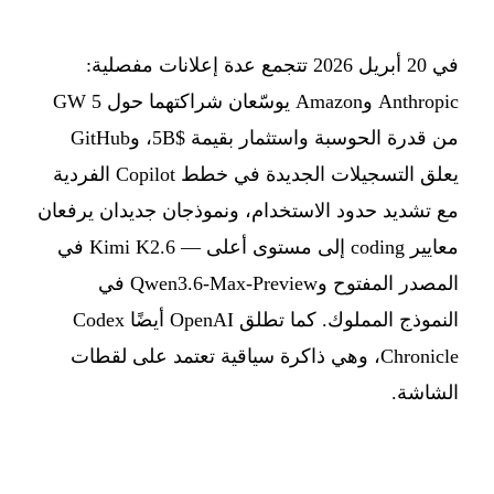
في 20 أبريل 2026 تتجمع عدة إعلانات مفصلية:
Anthropic وAmazon يوسّعان شراكتهما حول 5 GW
من قدرة الحوسبة واستثمار بقيمة $5B، وGitHub
يعلق التسجيلات الجديدة في خطط Copilot الفردية
مع تشديد حدود الاستخدام، ونموذجان جديدان يرفعان
معايير coding إلى مستوى أعلى — Kimi K2.6 في
المصدر المفتوح وQwen3.6-Max-Preview في
النموذج المملوك. كما تطلق OpenAI أيضًا Codex
Chronicle، وهي ذاكرة سياقية تعتمد على لقطات
الشاشة.