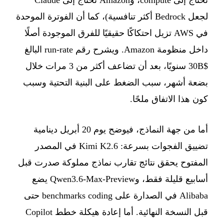
لجعل Bedrock أكثر تنافسية)، كما أن الفوترة الموحدة
في AWS تزيل احتكاكًا حقيقيًا للفرق الموجودة أصلًا
داخل منظومة Amazon. ويشرح رقم run-rate البالغ
$30B سنويًا، بعد أن تضاعف أكثر من 3 مرات خلال
بضعة أشهر، سبب الضغط على البنية التحتية وسبب
كون هذا الاتفاق ملحًا.
أما من جهة النماذج، فيوضح يوم 20 أبريل دينامية
تضييق الفجوات بسرعة: Kimi K2.6 في المصدر
المفتوح يحقق نتائج تقارب نماذج مملوكة صدرت قبل
أسابيع قليلة فقط، وQwen3.6-Max-Preview يضع
Alibaba في الصدارة على benchmarks coding حتى
قبل النسخة النهائية. أما إعادة هيكلة خطط Copilot