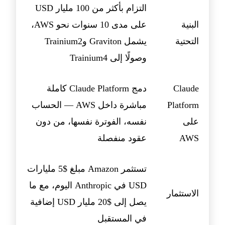
التزام بأكثر من 100 مليار USD
البنية
على مدى 10 سنوات نحو AWS،
التحتية
يشمل Graviton وTrainium2
وصولًا إلى Trainium4
Claude
دمج Claude Platform كاملة
Platform
مباشرة داخل AWS — الحساب
على
نفسه، الفوترة نفسها، من دون
AWS
عقود منفصلة
تستثمر Amazon مبلغ $5 مليارات
USD في Anthropic اليوم، مع ما
الاستثمار
يصل إلى $20 مليار USD إضافية
في المستقبل