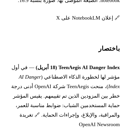
notebook. الصيغة الموصى بها: صورة بنسبة 16:9.
🔗
إعلان NotebookLM على X
باختصار
TeenAegis AI Danger Index (18 أبريل)
— في أول
مؤشر لها لخطورة الذكاء الاصطناعي (
AI Danger
Index
)، منحت TeenAegis شركة OpenAI أدنى درجة
خطر بين المزودين الذين تم تقييمهم. يقيس المؤشر
حماية المستخدمين الشباب: ضوابط مناسبة للعمر،
والمراقبة، والإبلاغ، وإجراءات الحماية. 🔗
تغريدة
OpenAI Newsroom