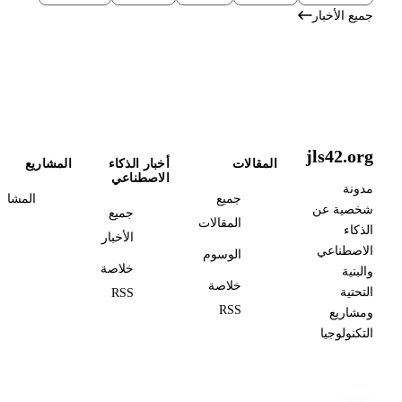
جميع الأخبار
jls42.org
المقالات
أخبار الذكاء
المشاريع
الاصطناعي
مدونة
جميع
المشاري
شخصية عن
جميع
المقالات
الذكاء
الأخبار
الاصطناعي
الوسوم
خلاصة
والبنية
خلاصة
التحتية
RSS
RSS
ومشاريع
التكنولوجيا