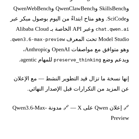
وSkillsBench وQwenClawBench وQwenWebBench
وSciCode. وهو متاح ابتداءً من اليوم بوصول مبكر عبر
وعبر API الخاصة بـ Alibaba Cloud
chat.qwen.ai
Model Studio تحت المعرف
.
qwen3.6-max-preview
وهو متوافق مع مواصفات OpenAI وAnthropic،
ويدعم وضع
للمهام agentic.
preserve_thinking
إنها نسخة ما تزال قيد التطوير النشط — مع الإعلان
عن المزيد من التكرارات قبل الإصدار النهائي.
🔗
إعلان Qwen على X
— 🔗
مدونة Qwen3.6-Max-
Preview