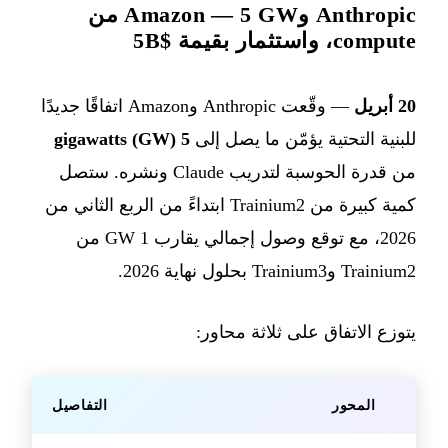
Anthropic وAmazon — 5 GW من
compute، واستثمار بقيمة $5B
20 أبريل
— وقّعت Anthropic وAmazon اتفاقًا جديدًا
للبنية التحتية يؤمّن ما يصل إلى
5 gigawatts (GW)
من قدرة الحوسبة لتدريب Claude ونشره. ستصل
كمية كبيرة من Trainium2 ابتداءً من الربع الثاني من
2026، مع توقع وصول إجمالي يقارب 1 GW من
Trainium2 وTrainium3 بحلول نهاية 2026.
يتوزع الاتفاق على ثلاثة محاور:
المحور
التفاصيل