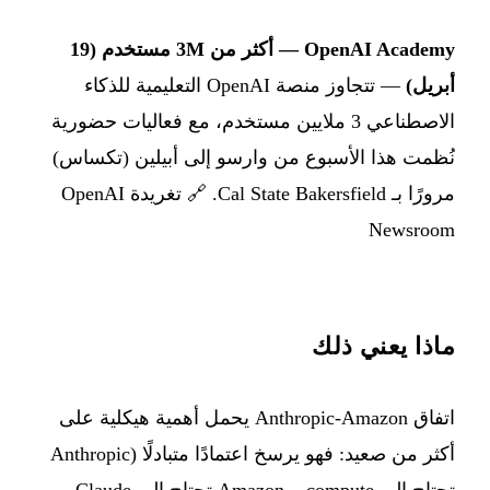
OpenAI Academy — أكثر من 3M مستخدم (19
أبريل)
— تتجاوز منصة OpenAI التعليمية للذكاء
الاصطناعي 3 ملايين مستخدم، مع فعاليات حضورية
نُظمت هذا الأسبوع من وارسو إلى أبيلين (تكساس)
مرورًا بـ Cal State Bakersfield. 🔗
تغريدة OpenAI
Newsroom
ماذا يعني ذلك
اتفاق Anthropic-Amazon يحمل أهمية هيكلية على
أكثر من صعيد: فهو يرسخ اعتمادًا متبادلًا (Anthropic
تحتاج إلى compute، وAmazon تحتاج إلى Claude