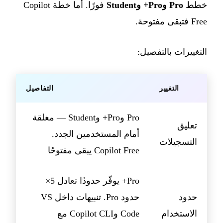
خطط
Pro وPro+ وStudent
فورًا. أما خطة Copilot
Free فتبقى مفتوحة.
التغييرات بالتفصيل:
التغيير
التفاصيل
Pro وPro+ وStudent — مغلقة
تعليق
أمام المستخدمين الجدد.
التسجيلات
Copilot Free يبقى مفتوحًا
Pro+ يوفّر حدودًا تعادل 5×
حدود
حدود Pro. تنبيهات داخل VS
الاستخدام
Code وCopilot CLI مع