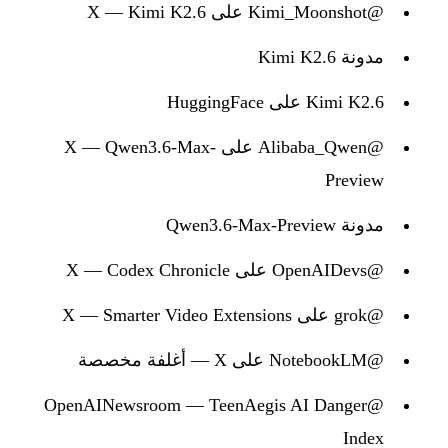
@Kimi_Moonshot على X — Kimi K2.6
مدونة Kimi K2.6
Kimi K2.6 على HuggingFace
@Alibaba_Qwen على X — Qwen3.6-Max-
Preview
مدونة Qwen3.6-Max-Preview
@OpenAIDevs على X — Codex Chronicle
@grok على X — Smarter Video Extensions
@NotebookLM على X — أغلفة مخصصة
@OpenAINewsroom — TeenAegis AI Danger
Index