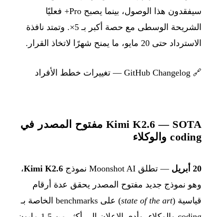
سيفقدون هذا الوصول، بينما يصبح Pro+ فعليًا
الشريحة الوسطى مع حصة أكبر بـ 5×. وتمتد نافذة
الاسترداد حتى 20 مايو، ما يمنح شهرًا لاتخاذ القرار.
🔗
GitHub Changelog — تغييرات خطط الأفراد
Kimi K2.6 — SOTA مفتوح المصدر في
coding والوكلاء
20 أبريل
— تطلق Moonshot AI نموذج
Kimi K2.6
،
وهو نموذج جديد مفتوح المصدر يحقق عدة أرقام
قياسية (
state of the art
) على benchmarks الخاصة بـ
coding والوكلاء. وأدى الإعلان إلى أكثر من 1.5 مليون