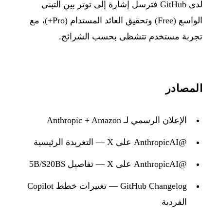
لدى GitHub فترسل إشارة إلى توتر بين التبني
الواسع (Free) وتحقيق العائد المستدام (Pro+)، مع
تجربة مستخدم تتشظى بحسب الشرائح.
المصادر
الإعلان الرسمي لـ Anthropic + Amazon
@AnthropicAI على X — التغريدة الرئيسية
@AnthropicAI على X — تفاصيل $5B/$20B
GitHub Changelog — تغييرات خطط Copilot
الفردية