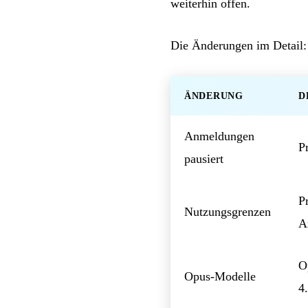
weiterhin offen.
Die Änderungen im Detail:
ÄNDERUNG
D
Anmeldungen
P
pausiert
P
Nutzungsgrenzen
A
O
Opus-Modelle
4