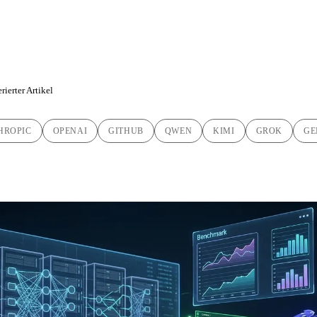
e
rierter Artikel
HROPIC
OPENAI
GITHUB
QWEN
KIMI
GROK
GE