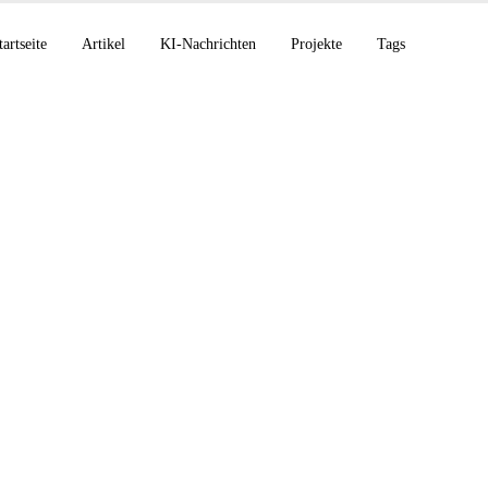
tartseite
Artikel
KI-Nachrichten
Projekte
Tags
c + Amazon 5 GW $5
pilot strukturiert se
 K2.6 SOTA Open-So
Max-Preview, Codex