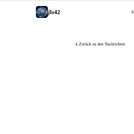
jls42
S
Zurück zu den Nachrichten
Anthropi
GitHub Co
um, Kimi
Qwen3.6-