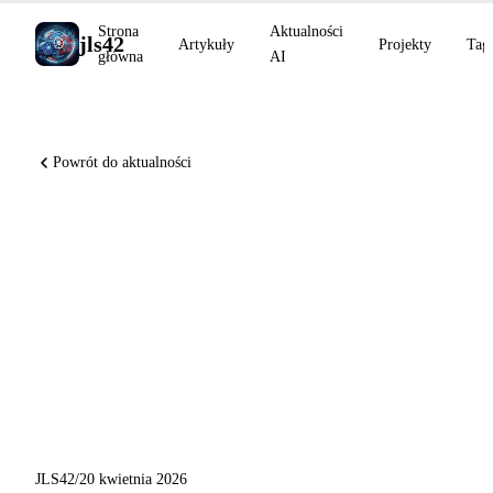
Strona
Aktualności
jls42
Artykuły
Projekty
Tag
główna
AI
Powrót do aktualności
Anthropic + Amazon 5 GW
$5B, GitHub Copilot
restrukturyzuje swoje plany,
Kimi K2.6 SOTA open-source,
Qwen3.6-Max-Preview, Codex
Chronicle
JLS42
/
20 kwietnia 2026