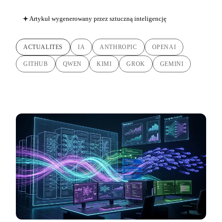
Artykuł wygenerowany przez sztuczną inteligencję
ACTUALITES
IA
ANTHROPIC
OPENAI
GITHUB
QWEN
KIMI
GROK
GEMINI