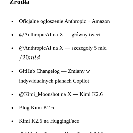
Źródła
Oficjalne ogłoszenie Anthropic + Amazon
@AnthropicAI na X — główny tweet
/20
@AnthropicAI na X — szczegóły 5 mld
mld
/20
m
l
d
GitHub Changelog — Zmiany w
indywidualnych planach Copilot
@Kimi_Moonshot na X — Kimi K2.6
Blog Kimi K2.6
Kimi K2.6 na HuggingFace