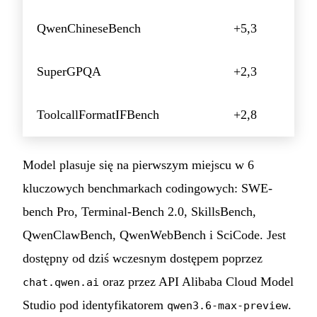
QwenChineseBench
+5,3
SuperGPQA
+2,3
ToolcallFormatIFBench
+2,8
Model plasuje się na pierwszym miejscu w 6
kluczowych benchmarkach codingowych: SWE-
bench Pro, Terminal-Bench 2.0, SkillsBench,
QwenClawBench, QwenWebBench i SciCode. Jest
dostępny od dziś wczesnym dostępem poprzez
oraz przez API Alibaba Cloud Model
chat.qwen.ai
Studio pod identyfikatorem
.
qwen3.6-max-preview