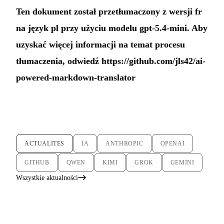
Ten dokument został przetłumaczony z wersji fr
na język pl przy użyciu modelu gpt-5.4-mini. Aby
uzyskać więcej informacji na temat procesu
tłumaczenia, odwiedź
https://github.com/jls42/ai-
powered-markdown-translator
ACTUALITES
IA
ANTHROPIC
OPENAI
GITHUB
QWEN
KIMI
GROK
GEMINI
Wszystkie aktualności