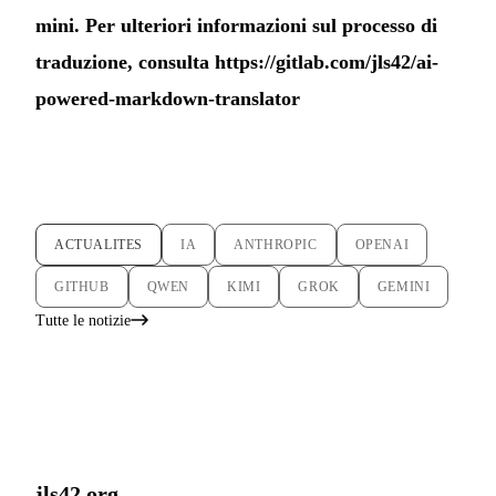
mini. Per ulteriori informazioni sul processo di
traduzione, consulta
https://gitlab.com/jls42/ai-
powered-markdown-translator
ACTUALITES
IA
ANTHROPIC
OPENAI
GITHUB
QWEN
KIMI
GROK
GEMINI
Tutte le notizie
jls42.org