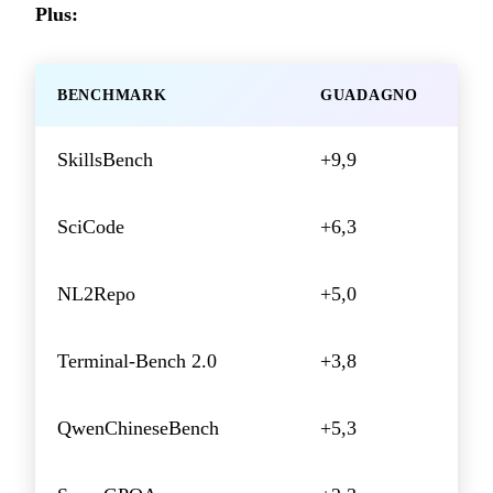
Plus:
BENCHMARK
GUADAGNO
SkillsBench
+9,9
SciCode
+6,3
NL2Repo
+5,0
Terminal-Bench 2.0
+3,8
QwenChineseBench
+5,3