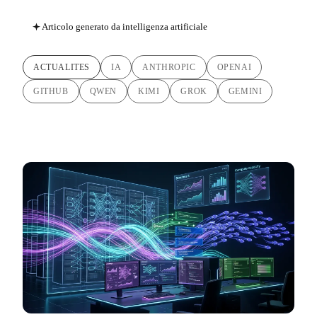
Articolo generato da intelligenza artificiale
ACTUALITES
IA
ANTHROPIC
OPENAI
GITHUB
QWEN
KIMI
GROK
GEMINI