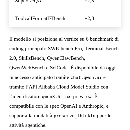
SuperGPQA
+2,3
ToolcallFormatIFBench
+2,8
Il modello si posiziona al vertice su 6 benchmark di
coding principali: SWE-bench Pro, Terminal-Bench
2.0, SkillsBench, QwenClawBench,
QwenWebBench e SciCode. È disponibile da oggi
in accesso anticipato tramite
e
chat.qwen.ai
tramite l’API Alibaba Cloud Model Studio con
l’identificatore
. È
qwen3.6-max-preview
compatibile con le spec OpenAI e Anthropic, e
supporta la modalità
per le
preserve_thinking
attività agentiche.