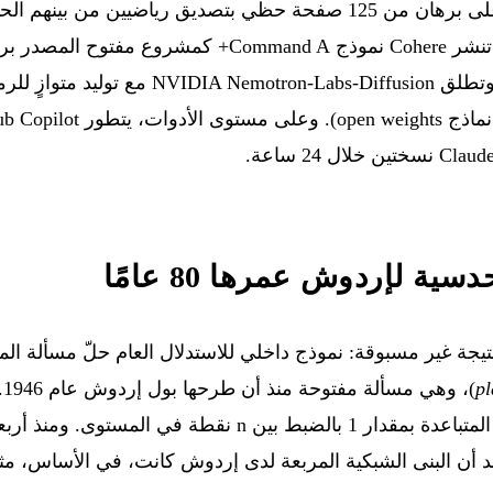
طُرحت عام 1946، اعتمادًا على برهان من 125 صفحة حظي بتصديق رياضيي
نشرت OpenAI نتيجة غير مسبوقة: نموذج داخلي للاستدلال العام حلّ مسأل
pl
)،
العدد الأقصى لأزواج النقاط المتباعدة بمقدار 1 بالضبط بين n ن
د أن البنى الشبكية المربعة لدى إردوش كانت، في الأساس، مث