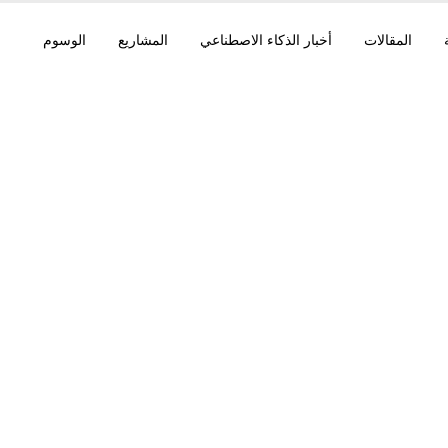
المقالات
أخبار الذكاء الاصطناعي
المشاريع
الوسوم
عامًا، ere Command A
مصدر، IDIA Nemotron-Labs