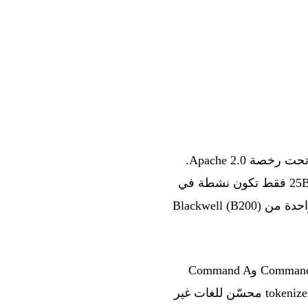
، وهو أقوى نموذج لديها حتى الآن، مفتوح المصدر تحت رخصة Apache 2.0.
) ما مجموعه 218B من المعاملات، لكن 25B فقط تكون نشطة في
كل استدلال، ما يسمح بتشغيله على وحدتي GPU من NVIDIA H100 أو على وحدة GPU واحدة من Blackwell (B200)
يوحّد Command A+ داخل نموذج واحد القدرات التي كانت موزعة سابقًا بين Command A Reasoning وCommand A
Vision وCommand A Translate. وهو يدعم 48 لغة (مقابل 23 في الإصدارات السابقة)، مع tokenizer محسّن للغات غير