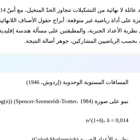
 هذه القفزة على أداة رياضية غير متوقعة: أبراج حقول الأصناف اللانها
نظرية الأعداد الجبرية، والمطبقتين على مسألة هندسة إقليدية 
، بحسب الرياضيين المشاركين، جوهر أصالة النتيجة.
المسافات المستوية الوحدوية (إردوش، 1946)
نمو على صورة n^(1+C/loglog(n)) (Spencer-Szemerédi-Trotter، 1984)
n^(1+δ)، δ = 0,014
نظرية الأعداد الجبرية (Golod-Shafarevich)