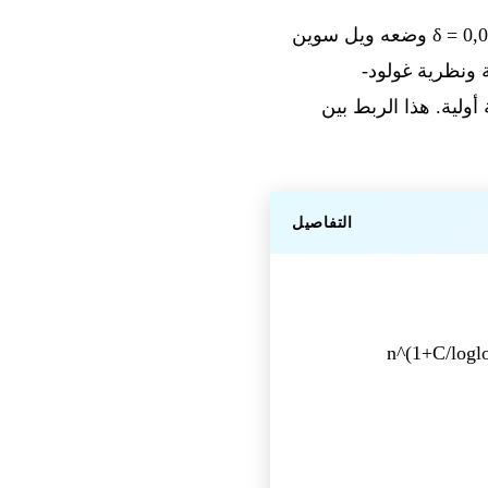
أنتج النموذج برهانًا يبيّن وجود عائلة لا نهائية من التشكيلات تتجاوز الحدّ المتخيل، مع أسّ δ = 0,014 وضعه ويل سوين
ئية ونظرية غولود-
أولية. هذا الربط بين
التفاصيل