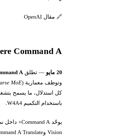
🔗
مقال OpenAI
Cohere Command A+ — الرائد MoE مفتو
20 مايو
— تطلق Cohere
mmand A+
وتوظف معمارية mixture-of-experts (
parse MoE
باستخدام التكميم W4A4.