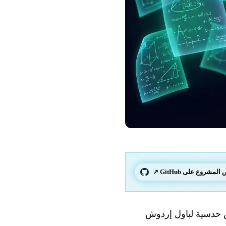
لمشروع على GitHub ↗
الذكاء الاصطناعي الرياضيات الأساسية: نموذج من OpenAI يدحض حدسية لباول إردوش