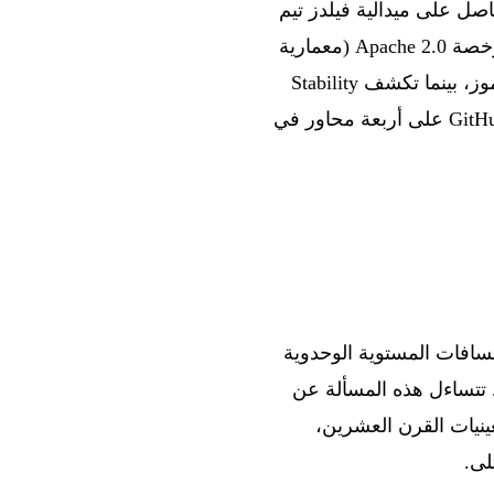
ن من بينهم الحاصل على ميدالية فيلدز تيم
غاورز. وعلى صعيد النماذج، تنشر Cohere نموذج Command A+ كمشروع مفتوح المصدر برخصة Apache 2.0 (معمارية
MoE بـ 218B/25B نشطة)، وتطلق NVIDIA Nemotron-Labs-Diffusion مع توليد متوازٍ للرموز، بينما تكشف Stability
AI عن Stable Audio 3.0 (4 نماذج open weights). وعلى مستوى الأدوات، يتطور GitHub Copilot على أربعة محاور في
ة المسافات المستوية الوحدوية
 وهي مسألة مفتوحة منذ أن طرحها بول إردوش عام 1946. تتساءل هذه المسألة عن
قطة في المستوى. ومنذ أربعينيات القرن العشرين،
لى.