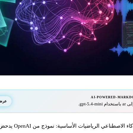
AI-POWERED-MARKD
عرض ا
في 20 مايو 2026، تقتحم 