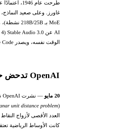
الوقت نفسه، ويصدر Claude Code نسختين خلال 24 ساعة.
OpenAI تدحض حدسية لإردوش عمرها 80 عامًا
20 مايو
— 
anar unit distance problem
(
كانت الأوساط الرياضية تعتق