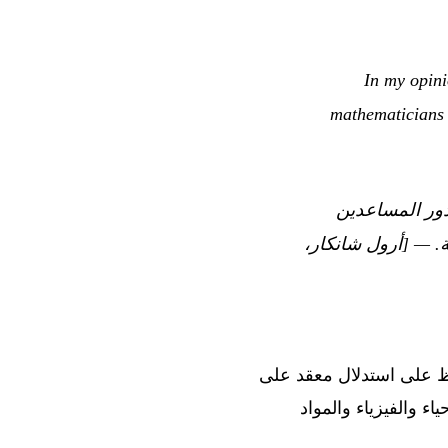
“In my opin
mathematicians 
دور المساعدين
.
— [أرول شانكار،
لحفاظ على استدلال معقد على
ياء والفيزياء والمواد