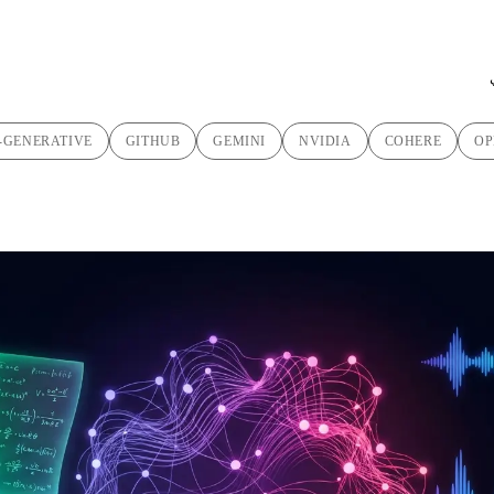
-GENERATIVE
GITHUB
GEMINI
NVIDIA
COHERE
OP