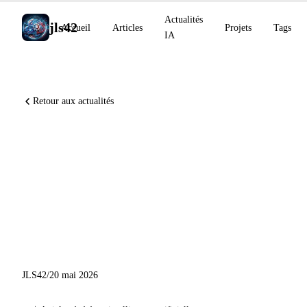
Actualités
jls42
Accueil
Articles
Projets
Tags
IA
Retour aux actualités
OpenAI réfute une conjecture
d'Erdős vieille de 80 ans,
Cohere Command A+ open-
source, NVIDIA Nemotron-
Labs-Diffusion
JLS42
/
20 mai 2026