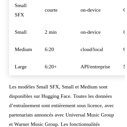
Small
courte
on-device
O
SFX
Small
2 min
on-device
O
Medium
6:20
cloud/local
O
Large
6:20+
API/entreprise
N
Les modèles Small SFX, Small et Medium sont
disponibles sur Hugging Face. Toutes les données
d’entraînement sont entièrement sous licence, avec
partenariats annoncés avec Universal Music Group
et Warner Music Group. Les fonctionnalités