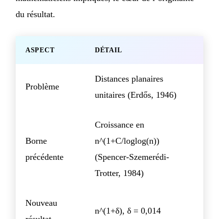
du résultat.
ASPECT
DÉTAIL
Distances planaires
Problème
unitaires (Erdős, 1946)
Croissance en
Borne
n^(1+C/loglog(n))
précédente
(Spencer-Szemerédi-
Trotter, 1984)
Nouveau
n^(1+δ), δ = 0,014