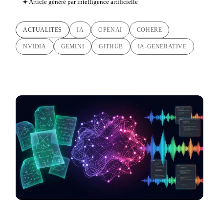
Article généré par intelligence artificielle
ACTUALITES
IA
OPENAI
COHERE
NVIDIA
GEMINI
GITHUB
IA-GENERATIVE