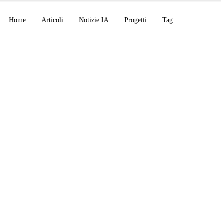
Home
Articoli
Notizie IA
Progetti
Tag
onfuta una congettur
chia di 80 anni, Cohe
 A+ open-source, N
-Labs-Diffusion