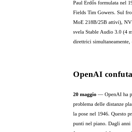
Paul Erdős formulata nel 19
Fields Tim Gowers. Sul fro
MoE 218B/25B attivi), NVID
svela Stable Audio 3.0 (4 m
direttrici simultaneamente,
OpenAI confuta 
20 maggio
— OpenAI ha pubb
problema delle distanze plan
la pose nel 1946. Questo pr
punti nel piano. Dagli anni