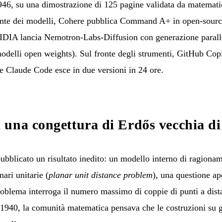
46, su una dimostrazione di 125 pagine validata da matematici
nte dei modelli, Cohere pubblica Command A+ in open-source
IA lancia Nemotron-Labs-Diffusion con generazione parallel
odelli open weights). Sul fronte degli strumenti, GitHub Copi
 e Claude Code esce in due versioni in 24 ore.
una congettura di Erdős vecchia di
licato un risultato inedito: un modello interno di ragioname
ari unitarie (
planar unit distance problem
), una questione a
oblema interroga il numero massimo di coppie di punti a dist
 1940, la comunità matematica pensava che le costruzioni su g