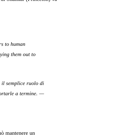
ers to human
ying them out to
 il semplice ruolo di
ortarle a termine.
—
può mantenere un