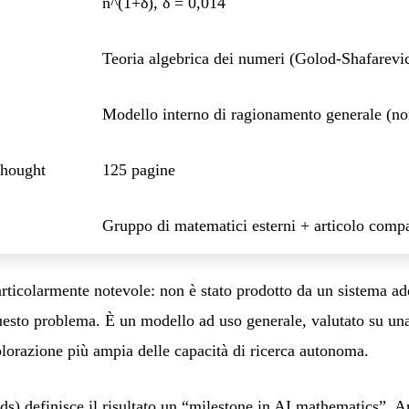
n^(1+δ), δ = 0,014
Teoria algebrica dei numeri (Golod-Shafarevi
Modello interno di ragionamento generale (n
thought
125 pagine
Gruppo di matematici esterni + articolo com
particolarmente notevole: non è stato prodotto da un sistema a
esto problema. È un modello ad uso generale, valutato su una
lorazione più ampia delle capacità di ricerca autonoma.
) definisce il risultato un “milestone in AI mathematics”. A