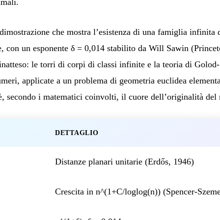
imali.
dimostrazione che mostra l’esistenza di una famiglia infinita 
le, con un esponente δ = 0,014 stabilito da Will Sawin (Princet
tteso: le torri di corpi di classi infinite e la teoria di Golo
numeri, applicate a un problema di geometria euclidea element
, secondo i matematici coinvolti, il cuore dell’originalità del r
DETTAGLIO
Distanze planari unitarie (Erdős, 1946)
Crescita in n^(1+C/loglog(n)) (Spencer-Szeme