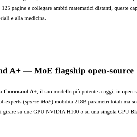
25 pagine e collegare ambiti matematici distanti, queste capac
eriali e alla medicina.
d A+ — MoE flagship open-source
ia
Command A+
, il suo modello più potente a oggi, in open-
of-experts (
sparse MoE
) mobilita 218B parametri totali ma so
 di girare su due GPU NVIDIA H100 o su una singola GPU Bl