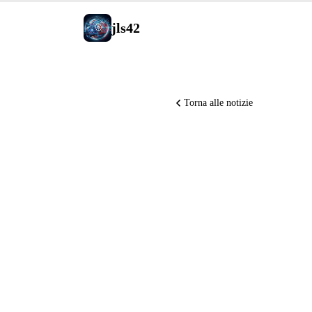
jls42
Torna alle notizie
OpenAI c
Erdős vec
Command
Nemotron