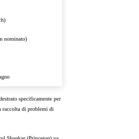
ch)
on nominato)
pagno
ddestrato specificamente per
 raccolta di problemi di
rul Shankar (Princeton) va