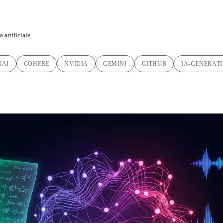
 artificiale
NAI
COHERE
NVIDIA
GEMINI
GITHUB
IA-GENERAT