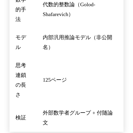
代数的整数論（Golod-
的手
Shafarevich）
法
モデ
内部汎用推論モデル（非公開
ル
名）
思考
連鎖
125ページ
の長
さ
外部数学者グループ + 付随論
検証
文