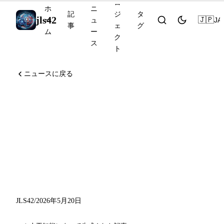
ロ
ホ
ニ
記
ジ
タ
jls42
🇯🇵
JA
ー
ュ
事
ェ
グ
ム
ー
ク
ス
ト
ニュースに戻る
OpenAIが80年前のErdős予
想を反証、Cohere Command
A+ オープンソース化、
NVIDIA Nemotron-Labs-
Diffusion
JLS42
/
2026年5月20日