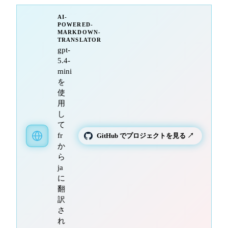
AI-
POWERED-
MARKDOWN-
TRANSLATOR
gpt-
5.4-
mini
を
使
用
し
て
fr
GitHub でプロジェクトを見る ↗
か
ら
ja
に
翻
訳
さ
れ