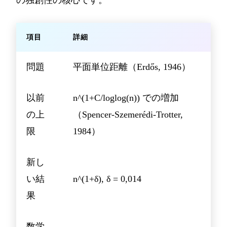
の独創性の核心です。
項目
詳細
問題
平面単位距離（Erdős, 1946）
以前
n^(1+C/loglog(n)) での増加
の上
（Spencer-Szemerédi-Trotter,
限
1984）
新し
い結
n^(1+δ), δ = 0,014
果
数学