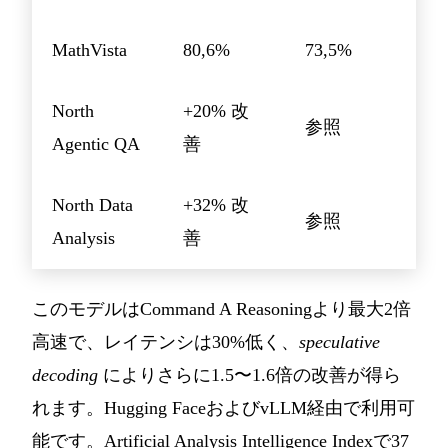
MathVista
80,6%
73,5%
North
+20% 改
参照
Agentic QA
善
North Data
+32% 改
参照
Analysis
善
このモデルはCommand A Reasoningより最大2倍
高速で、レイテンシは30%低く、
speculative
decoding
によりさらに1.5〜1.6倍の改善が得ら
れます。Hugging FaceおよびvLLM経由で利用可
能です。Artificial Analysis Intelligence Indexで37