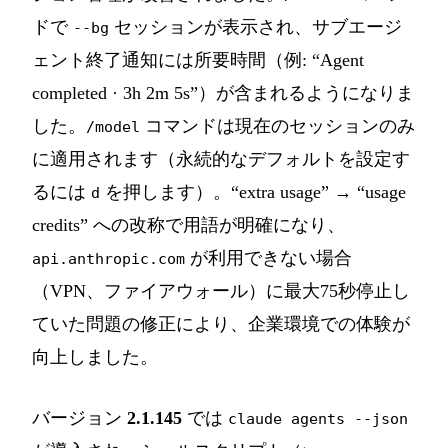
ドで
セッションが表示され、サブエージ
--bg
ェント終了通知には所要時間（例: “Agent
completed · 3h 2m 5s”）が含まれるようになりま
した。
コマンドは現在のセッションのみ
/model
に適用されます（永続的なデフォルトを設定す
るには
を押します）。“extra usage” → “usage
d
credits” への改称で用語が明確になり、
が利用できない場合
api.anthropic.com
（VPN、ファイアウォール）に最大75秒停止し
ていた問題の修正により、企業環境での体験が
向上しました。
バージョン
2.1.145
では
claude agents --json