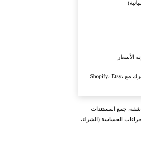
انية)
ة الأسعار
Universal Commerce Protocol، معيار مفتوح تم تطويره بشكل مشترك مع Shopify، Etsy،
 شقة، جمع المستندات
 قبل الإجراءات الحساسة (الشراء،