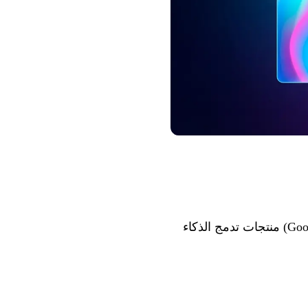
من 26 إلى 28 يناير 2026، يطلق عمالقة الذكاء الاصطناعي الثلاثة (Google، OpenAI، Anthropic) منتجات تدمج الذكاء