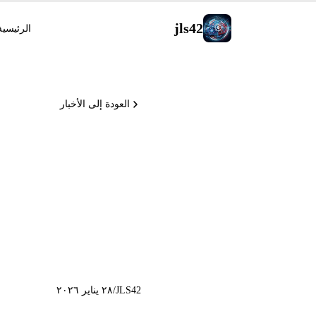
jls42
الرئيسية
العودة إلى الأخبار
وأدوات Claude التفاعلية
JLS42
/
٢٨ يناير ٢٠٢٦