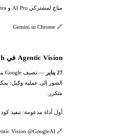
متاح لمشتركي AI Pro و Ultra في الولايات المتحدة.
Gemini in Chrome
🔗
Agentic Vision في Gemini 3 Flash
27 يناير
— تضيف Google ميزة
الصور إلى عملية وكيل: يمكن
متكرر.
أول أداة مدعومة: تنفيذ كود Python لمعالجة نتائج التحليل البصري.
ntic Vision @GoogleAI
🔗