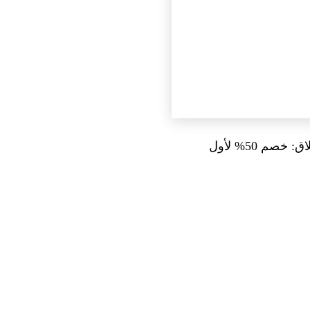
يحصل مشتركو Google One Premium 2TB الحاليون تلقائيًا على مزايا AI Plus. عرض الإطلاق: خصم 50% لأول