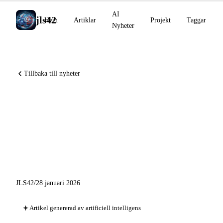
AI
jls42
Hem
Artiklar
Projekt
Taggar
Nyheter
Tillbaka till nyheter
AI-nyheter 28 januari 2026:
Gemini i Chrome, OpenAI
Prism, Claude interaktiva
verktyg
JLS42
/
28 januari 2026
Artikel genererad av artificiell intelligens