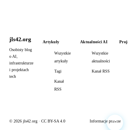
jls42.org
Artykuły
Aktualności AI
Proje
Osobisty blog
Wszystkie
Wszystkie
o AI,
artykuły
aktualności
infrastrukturze
i projektach
Tagi
Kanał RSS
tech
Kanał
RSS
© 2026 jls42.org · CC BY-SA 4.0
Informacje prawne