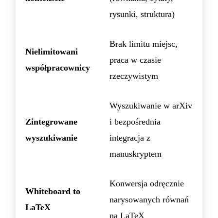
rysunki, struktura)
Brak limitu miejsc,
Nielimitowani
praca w czasie
współpracownicy
rzeczywistym
Wyszukiwanie w arXiv
Zintegrowane
i bezpośrednia
wyszukiwanie
integracja z
manuskryptem
Konwersja odręcznie
Whiteboard to
narysowanych równań
LaTeX
na LaTeX