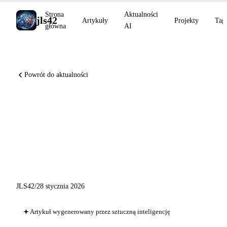
Strona
Aktualności
jls42
Artykuły
Projekty
Tag
główna
AI
Powrót do aktualności
Aktualności AI 28 stycznia
2026: Gemini w Chrome,
Prism OpenAI, interaktywne
narzędzia Claude
JLS42
/
28 stycznia 2026
Artykuł wygenerowany przez sztuczną inteligencję