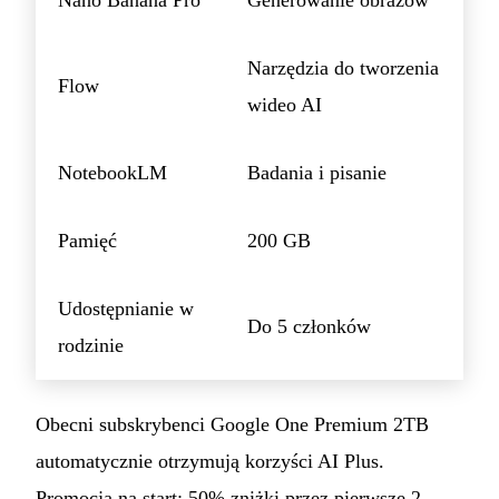
Nano Banana Pro
Generowanie obrazów
Narzędzia do tworzenia
Flow
wideo AI
NotebookLM
Badania i pisanie
Pamięć
200 GB
Udostępnianie w
Do 5 członków
rodzinie
Obecni subskrybenci Google One Premium 2TB
automatycznie otrzymują korzyści AI Plus.
Promocja na start: 50% zniżki przez pierwsze 2