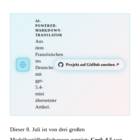
AI-
POWERED-
MARKDOWN-
TRANSLATOR
Aus
dem
Französischen
ins
Projekt auf GitHub ansehen ↗
Deutsche
mit
gpt-
5.4-
mini
übersetzter
Artikel.
Dieser 8. Juli ist von drei großen
Modellveröffentlichungen geprägt:
Grok 4.5
von