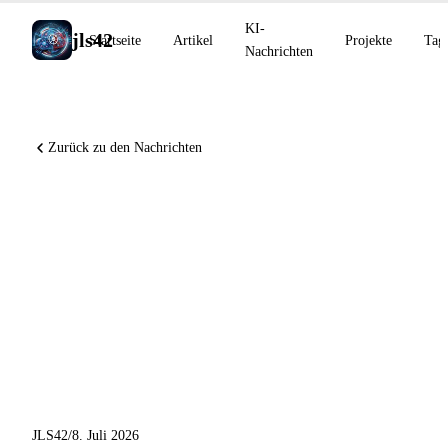
KI-
jls42
Startseite
Artikel
Projekte
Tag
Nachrichten
Zurück zu den Nachrichten
Grok 4.5 fordert Frontier-
Modelle heraus, OpenAI
startet GPT-Live im Full-
Duplex, Mistral wagt sich mit
Robostral Navigate in die
Robotik
JLS42
/
8. Juli 2026