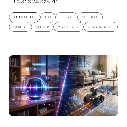
인공지능으로 생성된 기사
ACTUALITES
XAI
OPENAI
MISTRAL
GEMINI
GITHUB
ANTHROPIC
OPEN-SOURCE