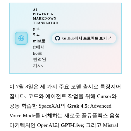
AI-
POWERED-
MARKDOWN-
TRANSLATOR
gpt-
5.4-
GitHub에서 프로젝트 보기 ↗
mini로
fr에서
ko로
번역된
기사.
이 7월 8일은 세 가지 주요 모델 출시로 특징지어
집니다. 코드와 에이전트 작업을 위해 Cursor와
공동 학습한 SpaceXAI의
Grok 4.5
; Advanced
Voice Mode를 대체하는 새로운 풀듀플렉스 음성
아키텍처인 OpenAI의
GPT-Live
; 그리고 Mistral