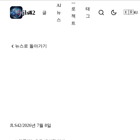
프
AI
로
태
jls42
🇰🇷
KO
홈
글
뉴
젝
그
스
트
뉴스로 돌아가기
Grok 4.5가 프런티어 모델에
도전하고, OpenAI는 GPT-
Live를 풀듀플렉스로 출시하
며, Mistral은 Robostral
Navigate로 로보틱스에 진출
JLS42
/
2026년 7월 8일