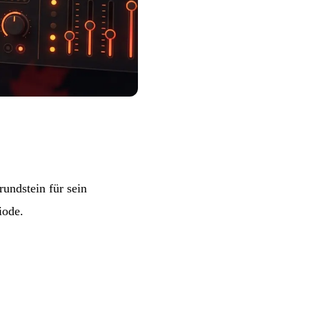
undstein für sein
iode.