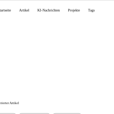
tartseite
Artikel
KI-Nachrichten
Projekte
Tags
AI Rückblick: Von Le
AI Studio
rierter Artikel