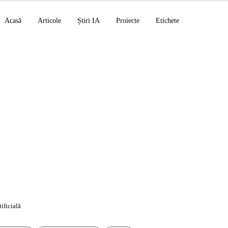
Acasă
Articole
Știri IA
Proiecte
Etichete
tivă Mistral AI: de l
I Studio
tificială