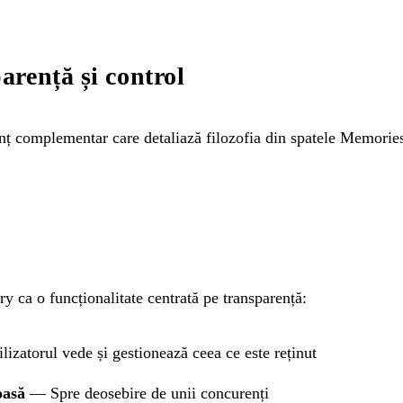
rență și control
 complementar care detaliază filozofia din spatele Memorie
 ca o funcționalitate centrată pe transparență:
izatorul vede și gestionează ceea ce este reținut
oasă
— Spre deosebire de unii concurenți