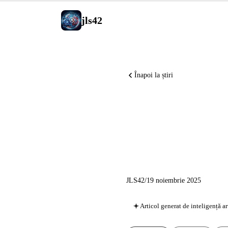
jls42
Înapoi la știri
Retrospec
MCP la A
JLS42
/
19 noiembrie 2025
Articol generat de inteligență ar