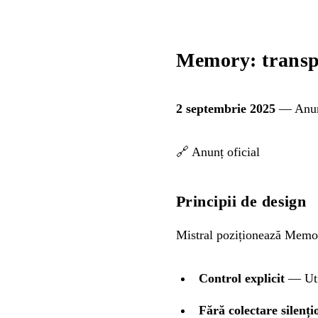
Memory: transpa
2 septembrie 2025
— Anunț
🔗
Anunț oficial
Principii de design
Mistral poziționează Memory
Control explicit
— Util
Fără colectare silenți