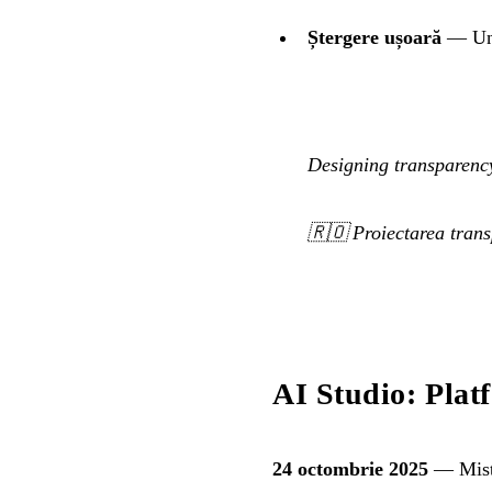
Ștergere ușoară
— Un 
Designing transparency
🇷🇴
Proiectarea trans
AI Studio: Plat
24 octombrie 2025
— Mistr