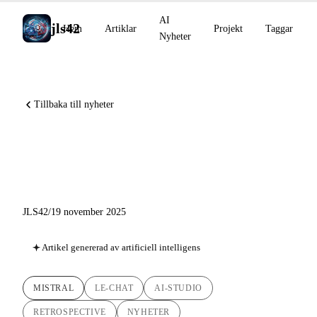
AI
jls42
Hem
Artiklar
Projekt
Taggar
Nyheter
Tillbaka till nyheter
Mistral AI Retrospektiv: Från
Le Chat MCP till AI Studio
JLS42
/
19 november 2025
Artikel genererad av artificiell intelligens
MISTRAL
LE-CHAT
AI-STUDIO
RETROSPECTIVE
NYHETER